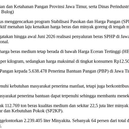
an dan Ketahanan Pangan Provinsi Jawa Timur, serta Dinas Perindustr
 Bulog)
us menggencarkan program Stabilisasi Pasokan dan Harga Pangan (SPH
 efektif menahan laju kenaikan harga beras dan minyak goreng di tenga
an hingga awal Juni 2026 realisasi penyaluran beras SPHP di Jawa Ti
onal.
rga beras medium tetap berada di bawah Harga Eceran Tertinggi (HET
 per kilogram, sedangkan harga maksimal di tingkat konsumen Rp12.50
Pangan kepada 5.638.478 Penerima Bantuan Pangan (PBP) di Jawa Tim
i kebutuhan masyarakat penerima manfaat, tetapi juga berkontribusi
syarakat penerima bantuan dapat terpenuhi sehingga membantu meneka
112.769 ton beras kualitas medium dan sekitar 22,5 juta liter minyak g
sar dan Kebutuhan Pokok (SP2KP).
lontorkan 2.239.405 liter Minyakita. Sebanyak 64 persen dari total di
.