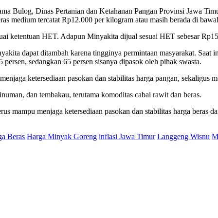
ma Bulog, Dinas Pertanian dan Ketahanan Pangan Provinsi Jawa Timur
s medium tercatat Rp12.000 per kilogram atau masih berada di bawa
ai ketentuan HET. Adapun Minyakita dijual sesuai HET sebesar Rp15.7
ita dapat ditambah karena tingginya permintaan masyarakat. Saat i
persen, sedangkan 65 persen sisanya dipasok oleh pihak swasta.
 menjaga ketersediaan pasokan dan stabilitas harga pangan, sekaligus 
inuman, dan tembakau, terutama komoditas cabai rawit dan beras.
us mampu menjaga ketersediaan pasokan dan stabilitas harga beras dan
ga Beras
Harga Minyak Goreng
inflasi Jawa Timur
Langgeng Wisnu
M