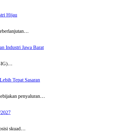
tri Hijau
berlanjutan…
n Industri Jawa Barat
SIG)…
ebih Tepat Sasaran
bijakan penyaluran…
/2027
sisi skuad…