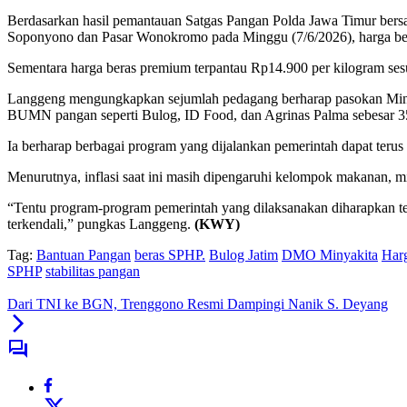
Berdasarkan hasil pemantauan Satgas Pangan Polda Jawa Timur bersa
Soponyono dan Pasar Wonokromo pada Minggu (7/6/2026), harga bera
Sementara harga beras premium terpantau Rp14.900 per kilogram sesu
Langgeng mengungkapkan sejumlah pedagang berharap pasokan Minyak
BUMN pangan seperti Bulog, ID Food, dan Agrinas Palma sebesar 35 
Ia berharap berbagai program yang dijalankan pemerintah dapat terus
Menurutnya, inflasi saat ini masih dipengaruhi kelompok makanan, m
“Tentu program-program pemerintah yang dilaksanakan diharapkan ter
terkendali,” pungkas Langgeng.
(KWY)
Tag:
Bantuan Pangan
beras SPHP.
Bulog Jatim
DMO Minyakita
Har
SPHP
stabilitas pangan
Dari TNI ke BGN, Trenggono Resmi Dampingi Nanik S. Deyang