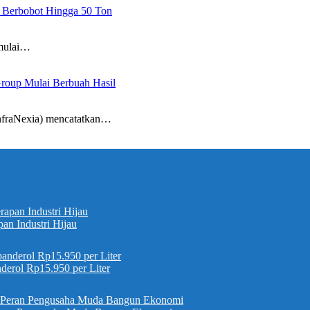
 Berbobot Hingga 50 Ton
mulai…
Group Mulai Berbuah Hasil
fraNexia) mencatatkan…
pan Industri Hijau
erol Rp15.950 per Liter