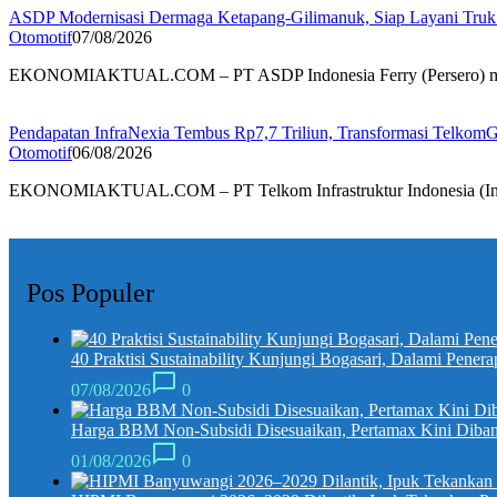
ASDP Modernisasi Dermaga Ketapang-Gilimanuk, Siap Layani Truk
Otomotif
07/08/2026
EKONOMIAKTUAL.COM – PT ASDP Indonesia Ferry (Persero) 
Pendapatan InfraNexia Tembus Rp7,7 Triliun, Transformasi Telkom
Otomotif
06/08/2026
EKONOMIAKTUAL.COM – PT Telkom Infrastruktur Indonesia (In
Pos Populer
40 Praktisi Sustainability Kunjungi Bogasari, Dalami Penera
07/08/2026
0
Harga BBM Non-Subsidi Disesuaikan, Pertamax Kini Diband
01/08/2026
0