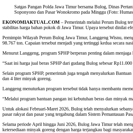
Satgas Pangan Polda Jawa Timur bersama Bulog, Dinas Pertani
Soponyono dan Pasar Wonokromo pada Minggu (Foto: Humas
EKONOMIAKTUAL.COM
– Pemerintah melalui Perum Bulog ter
stabilitas harga bahan pokok di Jawa Timur. Upaya tersebut dinilai
Pemimpin Wilayah Perum Bulog Jawa Timur, Langgeng Wisnu, mengatak
98.767 ton. Capaian tersebut menjadi yang tertinggi kedua secara nasi
Menurut Langgeng, program SPHP berperan penting dalam menjaga ha
“Saat ini harga jual beras SPHP dari gudang Bulog sebesar Rp11.000
Selain program SPHP, pemerintah juga tengah menyalurkan Bantuan 
dan 4 liter minyak goreng.
Langgeng menuturkan program tersebut tidak hanya membantu memenuh
“Melalui program bantuan pangan ini kebutuhan beras dan minyak ma
Untuk alokasi Februari-Maret 2026, Bulog telah menyalurkan sebanyak 
pasar rakyat dan pasar yang tergabung dalam Sistem Pemantauan Pa
Selama periode April hingga Juni 2026, Bulog Jawa Timur telah mengge
ketersediaan minyak goreng dengan harga terjangkau bagi masyarakat