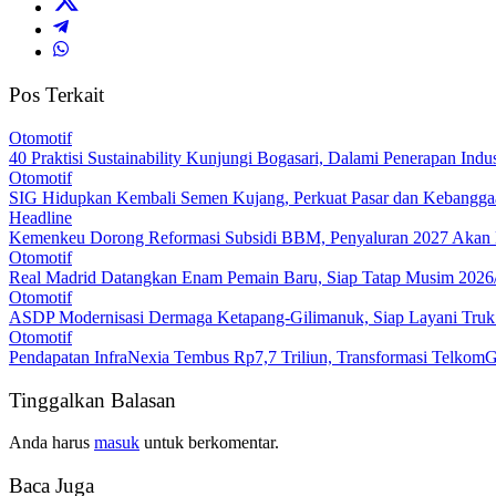
Pos Terkait
Otomotif
40 Praktisi Sustainability Kunjungi Bogasari, Dalami Penerapan Indus
Otomotif
SIG Hidupkan Kembali Semen Kujang, Perkuat Pasar dan Kebanggaa
Headline
Kemenkeu Dorong Reformasi Subsidi BBM, Penyaluran 2027 Akan L
Otomotif
Real Madrid Datangkan Enam Pemain Baru, Siap Tatap Musim 2026
Otomotif
ASDP Modernisasi Dermaga Ketapang-Gilimanuk, Siap Layani Truk
Otomotif
Pendapatan InfraNexia Tembus Rp7,7 Triliun, Transformasi Telkom
Tinggalkan Balasan
Anda harus
masuk
untuk berkomentar.
Baca Juga