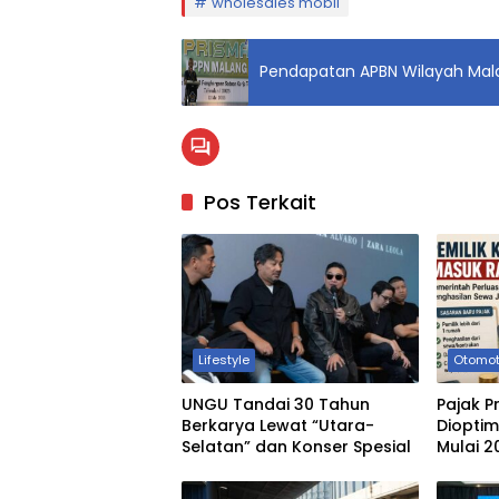
wholesales mobil
Pendapatan APBN Wilayah Mala
Pos Terkait
Lifestyle
Otomot
UNGU Tandai 30 Tahun
Pajak P
Berkarya Lewat “Utara-
Diopti
Selatan” dan Konser Spesial
Mulai 2