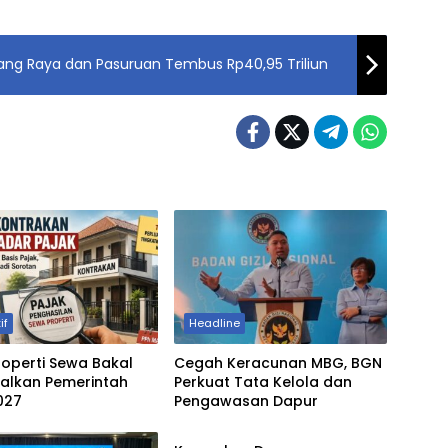
ng Raya dan Pasuruan Tembus Rp40,95 Triliun
if
Headline
roperti Sewa Bakal
Cegah Keracunan MBG, BGN
malkan Pemerintah
Perkuat Tata Kelola dan
027
Pengawasan Dapur
Headline