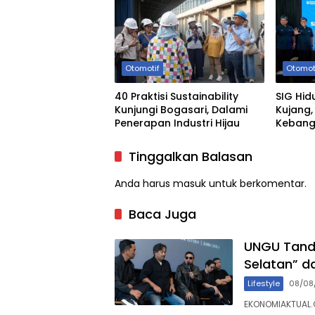
Otomotif
Otomot
40 Praktisi Sustainability
SIG Hi
Kunjungi Bogasari, Dalami
Kujang,
Penerapan Industri Hijau
Kebang
Barat
Tinggalkan Balasan
Anda harus
masuk
untuk berkomentar.
Baca Juga
UNGU Tanda
Selatan” d
Lifestyle
08/08
EKONOMIAKTUAL.C