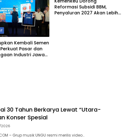
Kemenkeu Dorong
Reformasi Subsidi BBM,
Penyaluran 2027 Akan Lebih
Tepat Sasaran
if
dupkan Kembali Semen
 Perkuat Pasar dan
gaan Industri Jawa
i 30 Tahun Berkarya Lewat “Utara-
an Konser Spesial
/2026
OM – Grup musik UNGU resmi merilis video…