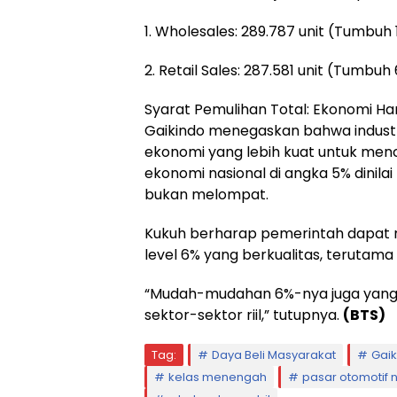
1. Wholesales: 289.787 unit (Tumbuh 
2. Retail Sales: 287.581 unit (Tumbuh
Syarat Pemulihan Total: Ekonomi H
Gaikindo menegaskan bahwa indust
ekonomi yang lebih kuat untuk menc
ekonomi nasional di angka 5% dinil
bukan melompat.
Kukuh berharap pemerintah dapat
level 6% yang berkualitas, terutama 
“Mudah-mudahan 6%-nya juga yang b
sektor-sektor riil,” tutupnya.
(BTS)
Tag:
Daya Beli Masyarakat
Gaik
kelas menengah
pasar otomotif 