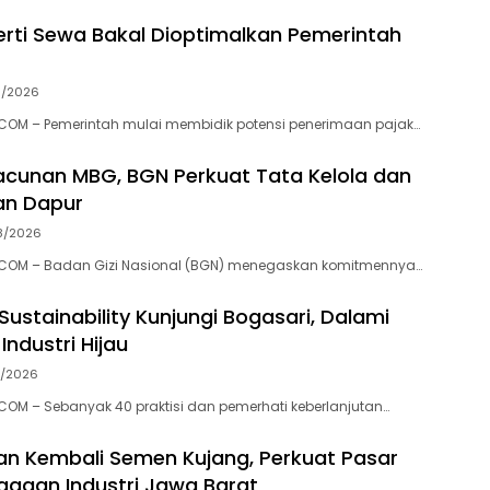
erti Sewa Bakal Dioptimalkan Pemerintah
8/2026
COM – Pemerintah mulai membidik potensi penerimaan pajak…
cunan MBG, BGN Perkuat Tata Kelola dan
n Dapur
8/2026
COM – Badan Gizi Nasional (BGN) menegaskan komitmennya…
 Sustainability Kunjungi Bogasari, Dalami
ndustri Hijau
8/2026
OM – Sebanyak 40 praktisi dan pemerhati keberlanjutan…
an Kembali Semen Kujang, Perkuat Pasar
gaan Industri Jawa Barat