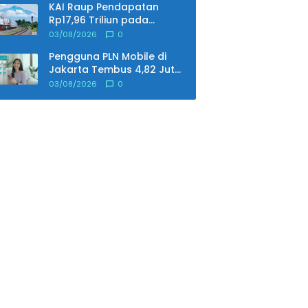
KAI Raup Pendapatan
Rp75,9 Triliun
Rp17,96 Triliun pada
Semester I 2026, Laba
03/08/2026
0
Usaha Melonjak 25,79
Pengguna PLN Mobile di
Persen
Jakarta Tembus 4,82 Juta,
Transaksi Semester I 2026
03/08/2026
0
Lampaui Target 179,51
Persen