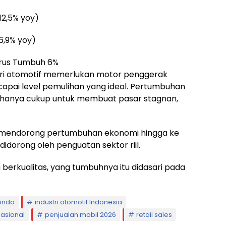
12,5% yoy)
 6,9% yoy)
arus Tumbuh 6%
ri otomotif memerlukan motor penggerak
apai level pemulihan yang ideal. Pertumbuhan
ai hanya cukup untuk membuat pasar stagnan,
 mendorong pertumbuhan ekonomi hingga ke
didorong oleh penguatan sektor riil.
erkualitas, yang tumbuhnya itu didasari pada
indo
industri otomotif Indonesia
nasional
penjualan mobil 2026
retail sales