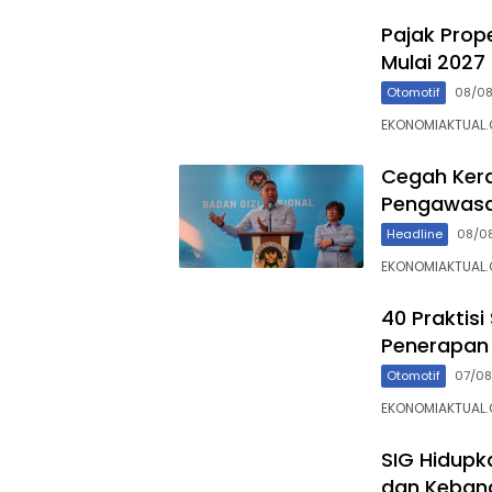
Pajak Prop
Mulai 2027
Otomotif
08/0
EKONOMIAKTUAL.
Cegah Kera
Pengawasa
Headline
08/0
EKONOMIAKTUAL.
40 Praktisi
Penerapan I
Otomotif
07/0
EKONOMIAKTUAL.C
SIG Hidupk
dan Kebang