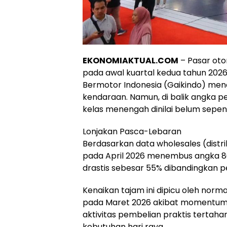
EKONOMIAKTUAL.COM
– Pasar oto
pada awal kuartal kedua tahun 2026
Bermotor Indonesia (Gaikindo) menca
kendaraan. Namun, di balik angka p
kelas menengah dinilai belum sepen
Lonjakan Pasca-Lebaran
Berdasarkan data wholesales (distrib
pada April 2026 menembus angka 80
drastis sebesar 55% dibandingkan p
Kenaikan tajam ini dipicu oleh norma
pada Maret 2026 akibat momentum lib
aktivitas pembelian praktis tertah
kebutuhan hari raya.