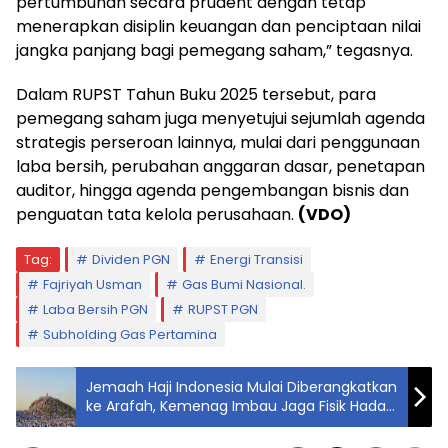
pertumbuhan secara prudent dengan tetap
menerapkan disiplin keuangan dan penciptaan nilai
jangka panjang bagi pemegang saham,” tegasnya.
Dalam RUPST Tahun Buku 2025 tersebut, para
pemegang saham juga menyetujui sejumlah agenda
strategis perseroan lainnya, mulai dari penggunaan
laba bersih, perubahan anggaran dasar, penetapan
auditor, hingga agenda pengembangan bisnis dan
penguatan tata kelola perusahaan.
(VDO)
Tag:
Dividen PGN
Energi Transisi
Fajriyah Usman
Gas Bumi Nasional.
Laba Bersih PGN
RUPST PGN
Subholding Gas Pertamina
Jemaah Haji Indonesia Mulai Diberangkatkan
ke Arafah, Kemenag Imbau Jaga Fisik Hadapi
Cuaca Ekstrem