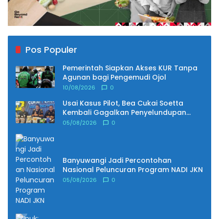
Pos Populer
Pemerintah Siapkan Akses KUR Tanpa
Agunan bagi Pengemudi Ojol
10/08/2026
0
Usai Kasus Pilot, Bea Cukai Soetta
Kembali Gagalkan Penyelundupan
Narkoba oleh Tiga WN Malaysia
05/08/2026
0
Banyuwangi Jadi Percontohan
Nasional Peluncuran Program NADI JKN
05/08/2026
0