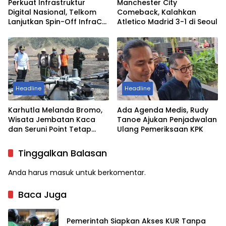
Perkuat Infrastruktur
Manchester City
Digital Nasional, Telkom
Comeback, Kalahkan
Lanjutkan Spin-Off InfraCo
Atletico Madrid 3-1 di Seoul
Tahap 2 Rp49,9 Triliun ke
InfraNexia
Headline
Headline
Karhutla Melanda Bromo,
Ada Agenda Medis, Rudy
Wisata Jembatan Kaca
Tanoe Ajukan Penjadwalan
dan Seruni Point Tetap
Ulang Pemeriksaan KPK
Aman
Tinggalkan Balasan
Anda harus
masuk
untuk berkomentar.
Baca Juga
Pemerintah Siapkan Akses KUR Tanpa