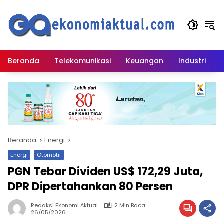
Langsung
ke
konten
Beranda
Telekomunikasi
Keuangan
Industri
Beranda
Energi
Energi
Otomotif
PGN Tebar Dividen US$ 172,29 Juta,
DPR Dipertahankan 80 Persen
Redaksi Ekonomi Aktual
2 Min Baca
26/05/2026