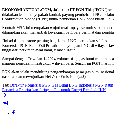
EKONOMIAKTUAL.COM, Jakarta :
PT PGN Tbk (“PGN”) selak
dilakukan telah menyepakati kontrak payung pembelian LNG melalui
Confirmation Notice (“CN”) untuk pembelian LNG pada bulan Juni 2
Kontrak MSA ini merupakan wujud nyata upaya seluruh stakeholder u
diharapkan akan menambah keyakinan bagi para peminat dan pengguna 
“Ini adalah milestone penting bagi kami. LNG merupakan salah satu 
Komersial PGN Ratih Esti Prihatini. Penyerapan LNG di wilayah Jawa
tinggi dari perkiraan awal kami, tambah Ratih.
Sampai dengan Triwulan 1- 2024 volume niaga gas bumi telah mencap
maupun penetrasi infrastruktur wilayah baru. Sejauh ini PGN masih
PGN akan selalu mendukung pengembangan pasar gas bumi nasional m
nasional dan mewujudkan Net Zero Emission.
(ea3)
Tag:
Direktur Komersial PGN
Gas Bumi
LNG Indonesia
PGN
Ratih 
Pertamina Prioritaskan Jaringan Gas untuk Energi Bersih di IKN