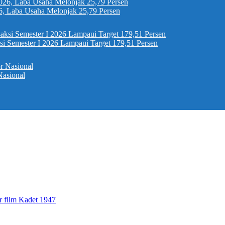
6, Laba Usaha Melonjak 25,79 Persen
si Semester I 2026 Lampaui Target 179,51 Persen
Nasional
r film Kadet 1947