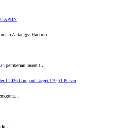
ffer APBN
ian Airlangga Hartarto…
 pemberian insentif…
ter I 2026 Lampaui Target 179,51 Persen
pengguna…
erlu…