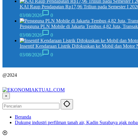
KAI Raup Pendapatan Rp17,96 Triliun pada Semester I 202
03/08/2026
0
Pengguna PLN Mobile di Jakarta Tembus 4,82 Juta, Transak
03/08/2026
0
Insentif Kendaraan Listrik Difokuskan ke Mobil dan Motor 
03/08/2026
0
@2024
×
Beranda
Dukung industri perfilman tanah air, Kadin Surabaya ajak noba