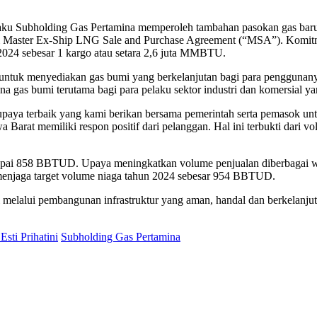
u Subholding Gas Pertamina memperoleh tambahan pasokan gas baru
 Master Ex-Ship LNG Sale and Purchase Agreement (“MSA”). Komitmen
024 sebesar 1 kargo atau setara 2,6 juta MMBTU.
ntuk menyediakan gas bumi yang berkelanjutan bagi para penggunanya 
gas bumi terutama bagi para pelaku sektor industri dan komersial yan
upaya terbaik yang kami berikan bersama pemerintah serta pemasok un
 Barat memiliki respon positif dari pelanggan. Hal ini terbukti dari 
ai 858 BBTUD. Upaya meningkatkan volume penjualan diberbagai wilay
 menjaga target volume niaga tahun 2024 sebesar 954 BBTUD.
elalui pembangunan infrastruktur yang aman, handal dan berkelanjut
Esti Prihatini
Subholding Gas Pertamina