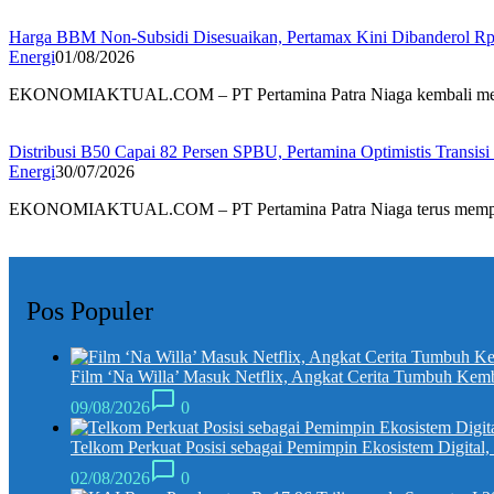
Harga BBM Non-Subsidi Disesuaikan, Pertamax Kini Dibanderol Rp1
Energi
01/08/2026
EKONOMIAKTUAL.COM – PT Pertamina Patra Niaga kembali m
Distribusi B50 Capai 82 Persen SPBU, Pertamina Optimistis Transi
Energi
30/07/2026
EKONOMIAKTUAL.COM – PT Pertamina Patra Niaga terus memp
Pos Populer
Film ‘Na Willa’ Masuk Netflix, Angkat Cerita Tumbuh Kem
09/08/2026
0
Telkom Perkuat Posisi sebagai Pemimpin Ekosistem Digital
02/08/2026
0