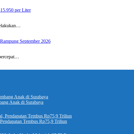
5.950 per Liter
elakukan…
si Rampung September 2026
ercepat…
bang Anak di Surabaya
, Pendapatan Tembus Rp75,9 Triliun