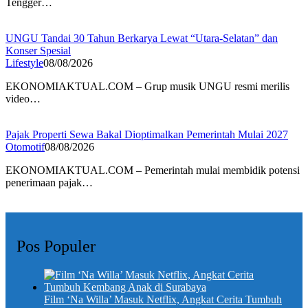
Tengger…
UNGU Tandai 30 Tahun Berkarya Lewat “Utara-Selatan” dan
Konser Spesial
Lifestyle
08/08/2026
EKONOMIAKTUAL.COM – Grup musik UNGU resmi merilis
video…
Pajak Properti Sewa Bakal Dioptimalkan Pemerintah Mulai 2027
Otomotif
08/08/2026
EKONOMIAKTUAL.COM – Pemerintah mulai membidik potensi
penerimaan pajak…
Pos Populer
Film ‘Na Willa’ Masuk Netflix, Angkat Cerita Tumbuh