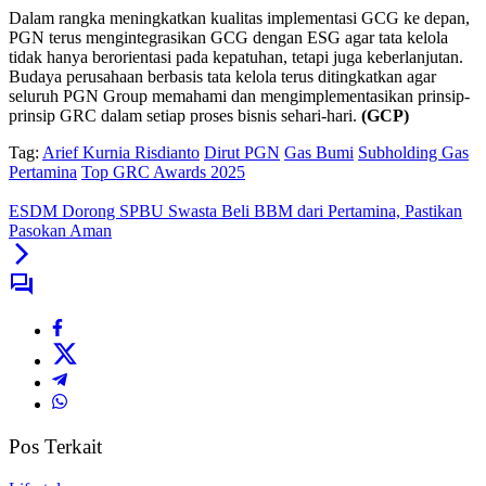
Dalam rangka meningkatkan kualitas implementasi GCG ke depan,
PGN terus mengintegrasikan GCG dengan ESG agar tata kelola
tidak hanya berorientasi pada kepatuhan, tetapi juga keberlanjutan.
Budaya perusahaan berbasis tata kelola terus ditingkatkan agar
seluruh PGN Group memahami dan mengimplementasikan prinsip-
prinsip GRC dalam setiap proses bisnis sehari-hari.
(GCP)
Tag:
Arief Kurnia Risdianto
Dirut PGN
Gas Bumi
Subholding Gas
Pertamina
Top GRC Awards 2025
ESDM Dorong SPBU Swasta Beli BBM dari Pertamina, Pastikan
Pasokan Aman
Pos Terkait