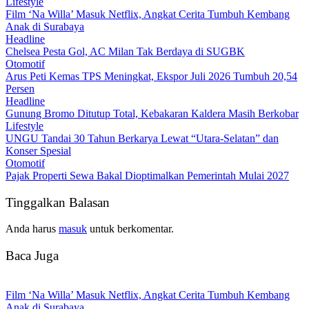
Lifestyle
Film ‘Na Willa’ Masuk Netflix, Angkat Cerita Tumbuh Kembang
Anak di Surabaya
Headline
Chelsea Pesta Gol, AC Milan Tak Berdaya di SUGBK
Otomotif
Arus Peti Kemas TPS Meningkat, Ekspor Juli 2026 Tumbuh 20,54
Persen
Headline
Gunung Bromo Ditutup Total, Kebakaran Kaldera Masih Berkobar
Lifestyle
UNGU Tandai 30 Tahun Berkarya Lewat “Utara-Selatan” dan
Konser Spesial
Otomotif
Pajak Properti Sewa Bakal Dioptimalkan Pemerintah Mulai 2027
Tinggalkan Balasan
Anda harus
masuk
untuk berkomentar.
Baca Juga
Film ‘Na Willa’ Masuk Netflix, Angkat Cerita Tumbuh Kembang
Anak di Surabaya