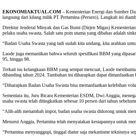
EKONOMIAKTUAL.COM
– Kementerian Energi dan Sumber Da
langsung dari kilang milik PT Pertamina (Persero). Langkah ini d
Direktur Jenderal Minyak dan Gas Bumi (Dirjen Migas) Kementerian
pelaku usaha swasta. Salah satu poin utama yang dibahas adalah sink
“Badan Usaha Swasta yang tadi sudah kita undang, kita arahkan unt
Laode juga memastikan bahwa seluruh spesifikasi BBM yang dipasarka
95, hingga 98.
Terkait isu kelangkaan BBM yang sempat mencuat, Laode membantah
dibanding tahun 2024. Tambahan ini diharapkan dapat dimanfaatkan 
“Diharapkan Badan Usaha Swasta bisa memanfaatkan kelebihan volume
Sementara itu, Juru Bicara Kementerian ESDM, Dwi Anggia, meneg
usaha swasta telah ditingkatkan sebesar 10 persen dari tahun sebelum
“Alih-alih menambah impor, badan usaha swasta didorong untuk memb
Menurut Anggia, Pertamina telah menyatakan kesiapannya untuk mema
“Pertamina menyanggupi, tinggal diatur saja mekanisme teknisnya sep