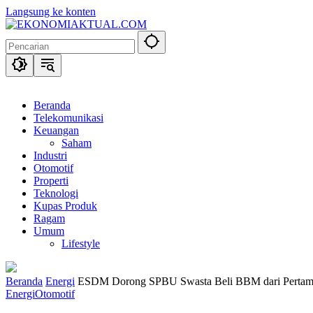
Langsung ke konten
Beranda
Telekomunikasi
Keuangan
Saham
Industri
Otomotif
Properti
Teknologi
Kupas Produk
Ragam
Umum
Lifestyle
Beranda
Energi
ESDM Dorong SPBU Swasta Beli BBM dari Pertami
Energi
Otomotif