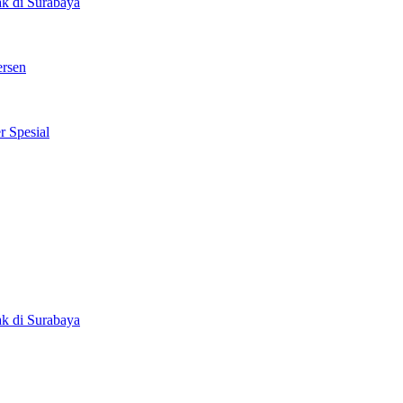
k di Surabaya
ersen
 Spesial
k di Surabaya