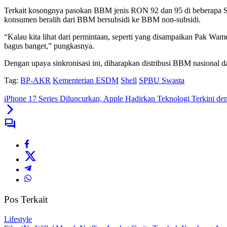
Terkait kosongnya pasokan BBM jenis RON 92 dan 95 di beberapa SP
konsumen beralih dari BBM bersubsidi ke BBM non-subsidi.
“Kalau kita lihat dari permintaan, seperti yang disampaikan Pak Wam
bagus banget,” pungkasnya.
Dengan upaya sinkronisasi ini, diharapkan distribusi BBM nasional d
Tag:
BP-AKR
Kementerian ESDM
Shell
SPBU Swasta
iPhone 17 Series Diluncurkan, Apple Hadirkan Teknologi Terkini de
Pos Terkait
Lifestyle