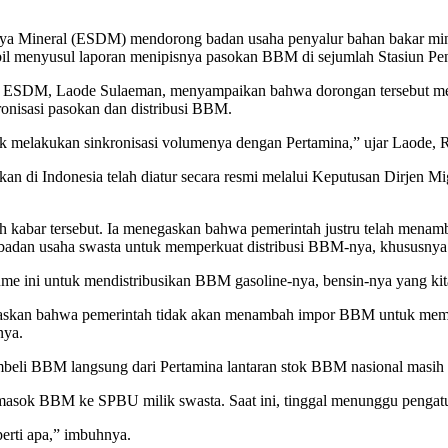
ya Mineral (ESDM) mendorong badan usaha penyalur bahan bakar m
iambil menyusul laporan menipisnya pasokan BBM di sejumlah Stasiun 
 ESDM, Laode Sulaeman, menyampaikan bahwa dorongan tersebut merup
ronisasi pasokan dan distribusi BBM.
uk melakukan sinkronisasi volumenya dengan Pertamina,” ujar Laode, 
n di Indonesia telah diatur secara resmi melalui Keputusan Dirjen M
 kabar tersebut. Ia menegaskan bahwa pemerintah justru telah mena
badan usaha swasta untuk memperkuat distribusi BBM-nya, khususnya 
 ini untuk mendistribusikan BBM gasoline-nya, bensin-nya yang kita b
askan bahwa pemerintah tidak akan menambah impor BBM untuk meme
nya.
eli BBM langsung dari Pertamina lantaran stok BBM nasional masih te
sok BBM ke SPBU milik swasta. Saat ini, tinggal menunggu pengatura
erti apa,” imbuhnya.