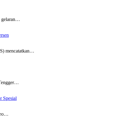
 gelaran…
ersen
S) mencatatkan…
Tengger…
 Spesial
deo…