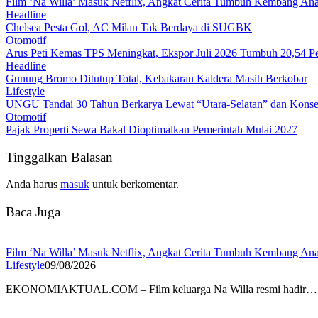
Film ‘Na Willa’ Masuk Netflix, Angkat Cerita Tumbuh Kembang Ana
Headline
Chelsea Pesta Gol, AC Milan Tak Berdaya di SUGBK
Otomotif
Arus Peti Kemas TPS Meningkat, Ekspor Juli 2026 Tumbuh 20,54 P
Headline
Gunung Bromo Ditutup Total, Kebakaran Kaldera Masih Berkobar
Lifestyle
UNGU Tandai 30 Tahun Berkarya Lewat “Utara-Selatan” dan Konser
Otomotif
Pajak Properti Sewa Bakal Dioptimalkan Pemerintah Mulai 2027
Tinggalkan Balasan
Anda harus
masuk
untuk berkomentar.
Baca Juga
Film ‘Na Willa’ Masuk Netflix, Angkat Cerita Tumbuh Kembang Ana
Lifestyle
09/08/2026
EKONOMIAKTUAL.COM – Film keluarga Na Willa resmi hadir…