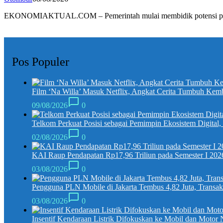
EKONOMIAKTUAL.COM – Pemerintah mulai membidik potensi p
Pos Populer
Film ‘Na Willa’ Masuk Netflix, Angkat Cerita Tumbuh Kem
09/08/2026
0
Telkom Perkuat Posisi sebagai Pemimpin Ekosistem Digital
02/08/2026
0
KAI Raup Pendapatan Rp17,96 Triliun pada Semester I 202
03/08/2026
0
Pengguna PLN Mobile di Jakarta Tembus 4,82 Juta, Transak
03/08/2026
0
Insentif Kendaraan Listrik Difokuskan ke Mobil dan Motor 