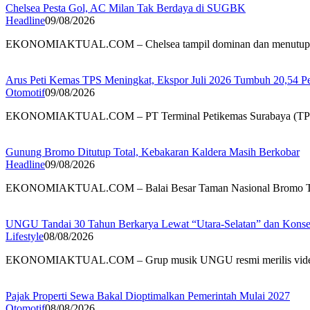
Chelsea Pesta Gol, AC Milan Tak Berdaya di SUGBK
Headline
09/08/2026
EKONOMIAKTUAL.COM – Chelsea tampil dominan dan menutup
Arus Peti Kemas TPS Meningkat, Ekspor Juli 2026 Tumbuh 20,54 P
Otomotif
09/08/2026
EKONOMIAKTUAL.COM – PT Terminal Petikemas Surabaya (TP
Gunung Bromo Ditutup Total, Kebakaran Kaldera Masih Berkobar
Headline
09/08/2026
EKONOMIAKTUAL.COM – Balai Besar Taman Nasional Bromo 
UNGU Tandai 30 Tahun Berkarya Lewat “Utara-Selatan” dan Konser
Lifestyle
08/08/2026
EKONOMIAKTUAL.COM – Grup musik UNGU resmi merilis vi
Pajak Properti Sewa Bakal Dioptimalkan Pemerintah Mulai 2027
Otomotif
08/08/2026