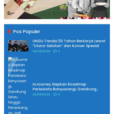
Pos Populer
UNGU Tandai 30 Tahun Berkarya Lewat
“Utara-Selatan” dan Konser Spesial
08/08/2026
0
InJourney Siapkan Roadmap
Pariwisata Banyuwangi, Gandrung
Sewu hingga Penerbangan Jadi Fokus
02/08/2026
0