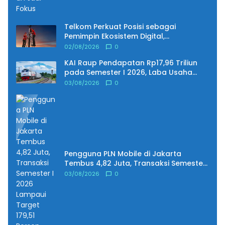
Telkom Perkuat Posisi sebagai
Pemimpin Ekosistem Digital,
Pendapatan Tembus Rp75,9 Triliun
02/08/2026
0
KAI Raup Pendapatan Rp17,96 Triliun
pada Semester I 2026, Laba Usaha
Melonjak 25,79 Persen
03/08/2026
0
Pengguna PLN Mobile di Jakarta
Tembus 4,82 Juta, Transaksi Semester
I 2026 Lampaui Target 179,51 Persen
03/08/2026
0