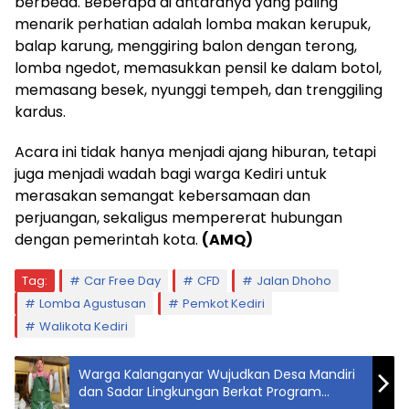
berbeda. Beberapa di antaranya yang paling
menarik perhatian adalah lomba makan kerupuk,
balap karung, menggiring balon dengan terong,
lomba ngedot, memasukkan pensil ke dalam botol,
memasang besek, nyunggi tempeh, dan trenggiling
kardus.
Acara ini tidak hanya menjadi ajang hiburan, tetapi
juga menjadi wadah bagi warga Kediri untuk
merasakan semangat kebersamaan dan
perjuangan, sekaligus mempererat hubungan
dengan pemerintah kota.
(AMQ)
Tag:
Car Free Day
CFD
Jalan Dhoho
Lomba Agustusan
Pemkot Kediri
Walikota Kediri
Warga Kalanganyar Wujudkan Desa Mandiri
dan Sadar Lingkungan Berkat Program
Kucari Pertamina