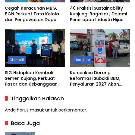
Cegah Keracunan MBG,
40 Praktisi Sustainability
BGN Perkuat Tata Kelola
Kunjungi Bogasari, Dalami
dan Pengawasan Dapur
Penerapan Industri Hijau
Otomotif
Headline
SIG Hidupkan Kembali
Kemenkeu Dorong
Semen Kujang, Perkuat
Reformasi Subsidi BBM,
Pasar dan Kebanggaan
Penyaluran 2027 Akan
Industri Jawa Barat
Lebih Tepat Sasaran
Tinggalkan Balasan
Anda harus
masuk
untuk berkomentar.
Baca Juga