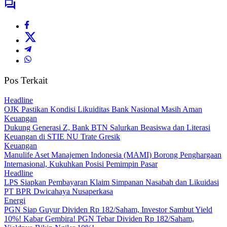
Pos Terkait
Headline
OJK Pastikan Kondisi Likuiditas Bank Nasional Masih Aman
Keuangan
Dukung Generasi Z, Bank BTN Salurkan Beasiswa dan Literasi
Keuangan di STIE NU Trate Gresik
Keuangan
Manulife Aset Manajemen Indonesia (MAMI) Borong Penghargaan
Internasional, Kukuhkan Posisi Pemimpin Pasar
Headline
LPS Siapkan Pembayaran Klaim Simpanan Nasabah dan Likuidasi
PT BPR Dwicahaya Nusaperkasa
Energi
PGN Siap Guyur Dividen Rp 182/Saham, Investor Sambut Yield
10%! Kabar Gembira! PGN Tebar Dividen Rp 182/Saham,