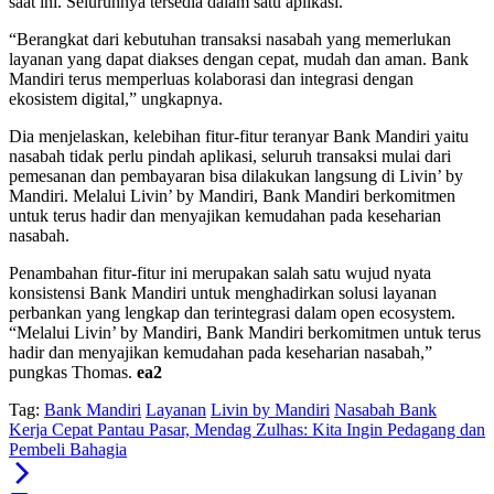
saat ini. Seluruhnya tersedia dalam satu aplikasi.
“Berangkat dari kebutuhan transaksi nasabah yang memerlukan
layanan yang dapat diakses dengan cepat, mudah dan aman. Bank
Mandiri terus memperluas kolaborasi dan integrasi dengan
ekosistem digital,” ungkapnya.
Dia menjelaskan, kelebihan fitur-fitur teranyar Bank Mandiri yaitu
nasabah tidak perlu pindah aplikasi, seluruh transaksi mulai dari
pemesanan dan pembayaran bisa dilakukan langsung di Livin’ by
Mandiri. Melalui Livin’ by Mandiri, Bank Mandiri berkomitmen
untuk terus hadir dan menyajikan kemudahan pada keseharian
nasabah.
Penambahan fitur-fitur ini merupakan salah satu wujud nyata
konsistensi Bank Mandiri untuk menghadirkan solusi layanan
perbankan yang lengkap dan terintegrasi dalam open ecosystem.
“Melalui Livin’ by Mandiri, Bank Mandiri berkomitmen untuk terus
hadir dan menyajikan kemudahan pada keseharian nasabah,”
pungkas Thomas.
ea2
Tag:
Bank Mandiri
Layanan
Livin by Mandiri
Nasabah Bank
Kerja Cepat Pantau Pasar, Mendag Zulhas: Kita Ingin Pedagang dan
Pembeli Bahagia