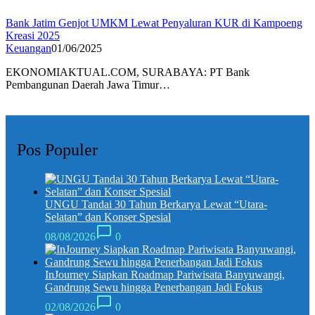
Bank Jatim Genjot UMKM Lewat Penyaluran KUR di Kampoeng
Kreasi 2025
Keuangan
01/06/2025
EKONOMIAKTUAL.COM, SURABAYA: PT Bank
Pembangunan Daerah Jawa Timur…
Pos Populer
UNGU Tandai 30 Tahun Berkarya Lewat “Utara-
Selatan” dan Konser Spesial
08/08/2026
0
InJourney Siapkan Roadmap Pariwisata Banyuwangi,
Gandrung Sewu hingga Penerbangan Jadi Fokus
02/08/2026
0