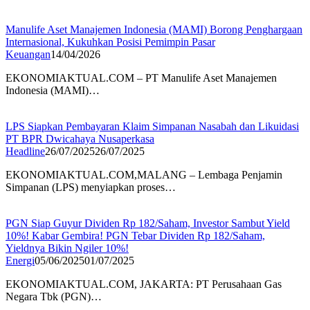
Manulife Aset Manajemen Indonesia (MAMI) Borong Penghargaan
Internasional, Kukuhkan Posisi Pemimpin Pasar
Keuangan
14/04/2026
EKONOMIAKTUAL.COM – PT Manulife Aset Manajemen
Indonesia (MAMI)…
LPS Siapkan Pembayaran Klaim Simpanan Nasabah dan Likuidasi
PT BPR Dwicahaya Nusaperkasa
Headline
26/07/2025
26/07/2025
EKONOMIAKTUAL.COM,MALANG – Lembaga Penjamin
Simpanan (LPS) menyiapkan proses…
PGN Siap Guyur Dividen Rp 182/Saham, Investor Sambut Yield
10%! Kabar Gembira! PGN Tebar Dividen Rp 182/Saham,
Yieldnya Bikin Ngiler 10%!
Energi
05/06/2025
01/07/2025
EKONOMIAKTUAL.COM, JAKARTA: PT Perusahaan Gas
Negara Tbk (PGN)…