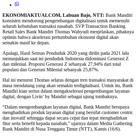
EKONOMIAKTUALCOM, Labuan Bajo, NTT:
Bank Mandiri
konsisten mendorong pengembangan digitalisasi untuk memenuhi
seluruh kebutuhan transaksi nasabah. SVP Transaction Banking
Retail Sales Bank Mandiri Thomas Wahyudi menjelaskan, pihaknya
optimis bahwa akselerasi pertumbuhan ekonomi digital akan
semakin masif ke depan.
Apalagi, Hasil Sensus Penduduk 2020 yang dirilis pada 2021 lalu
menunjukkan saat ini penduduk Indonesia didominasi Generasi Z
dan milenial. Proporsi Generasi Z sebanyak 27,94% dari total
populasi dan Generasi Milenial sebanyak 25,87%.
Hal ini menurut Thomas selaras dengan tren transaksi masyarakat di
masa mendatang yang akan semakin terdigitalisasi. Untuk itu, Bank
Mandiri kian serius dalam mengakselerasi pengembangan layanan
digital, dengan Livin’ by Mandiri sebagai ujung tombaknya.
“Dalam mengembangkan layanan digital, Bank Mandiri berupaya
menghadirkan produk layanan digital yang bersifat customer centric
dan inovatif sehingga dapat secara cepat dan tepat menghadirkan
fitur serta benefit kepada nasabah,” ujarnya dalam Media Gathering
Bank Mandiri di Nusa Tenggara Timur (NTT), Kamis (16/6).