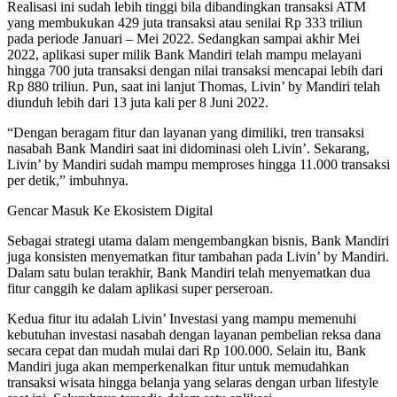
Realisasi ini sudah lebih tinggi bila dibandingkan transaksi ATM
yang membukukan 429 juta transaksi atau senilai Rp 333 triliun
pada periode Januari – Mei 2022. Sedangkan sampai akhir Mei
2022, aplikasi super milik Bank Mandiri telah mampu melayani
hingga 700 juta transaksi dengan nilai transaksi mencapai lebih dari
Rp 880 triliun. Pun, saat ini lanjut Thomas, Livin’ by Mandiri telah
diunduh lebih dari 13 juta kali per 8 Juni 2022.
“Dengan beragam fitur dan layanan yang dimiliki, tren transaksi
nasabah Bank Mandiri saat ini didominasi oleh Livin’. Sekarang,
Livin’ by Mandiri sudah mampu memproses hingga 11.000 transaksi
per detik,” imbuhnya.
Gencar Masuk Ke Ekosistem Digital
Sebagai strategi utama dalam mengembangkan bisnis, Bank Mandiri
juga konsisten menyematkan fitur tambahan pada Livin’ by Mandiri.
Dalam satu bulan terakhir, Bank Mandiri telah menyematkan dua
fitur canggih ke dalam aplikasi super perseroan.
Kedua fitur itu adalah Livin’ Investasi yang mampu memenuhi
kebutuhan investasi nasabah dengan layanan pembelian reksa dana
secara cepat dan mudah mulai dari Rp 100.000. Selain itu, Bank
Mandiri juga akan memperkenalkan fitur untuk memudahkan
transaksi wisata hingga belanja yang selaras dengan urban lifestyle