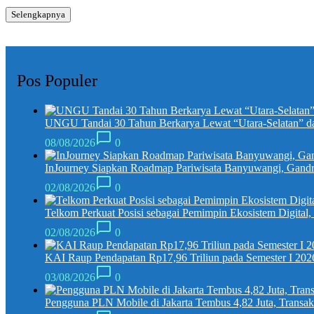
Selengkapnya
Pos Populer
UNGU Tandai 30 Tahun Berkarya Lewat “Utara-Selatan” da
08/08/2026
0
InJourney Siapkan Roadmap Pariwisata Banyuwangi, Gandr
02/08/2026
0
Telkom Perkuat Posisi sebagai Pemimpin Ekosistem Digital
02/08/2026
0
KAI Raup Pendapatan Rp17,96 Triliun pada Semester I 202
03/08/2026
0
Pengguna PLN Mobile di Jakarta Tembus 4,82 Juta, Transak