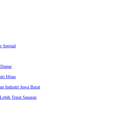
 Spesial
 Dapur
tri Hijau
n Industri Jawa Barat
ebih Tepat Sasaran