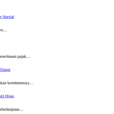
 Spesial
deo…
enerimaan pajak…
 Dapur
kan komitmennya…
tri Hijau
berlanjutan…