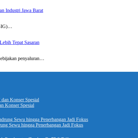
n Industri Jawa Barat
SIG)…
ebih Tepat Sasaran
bijakan penyaluran…
n Konser Spesial
ung Sewu hingga Penerbangan Jadi Fokus