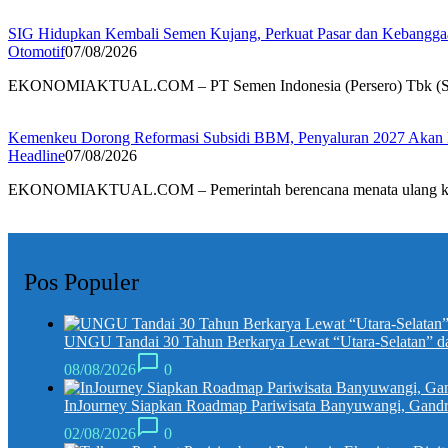
SIG Hidupkan Kembali Semen Kujang, Perkuat Pasar dan Kebanggaa
Otomotif
07/08/2026
EKONOMIAKTUAL.COM – PT Semen Indonesia (Persero) Tbk (
Kemenkeu Dorong Reformasi Subsidi BBM, Penyaluran 2027 Akan L
Headline
07/08/2026
EKONOMIAKTUAL.COM – Pemerintah berencana menata ulang ke
Pos Populer
UNGU Tandai 30 Tahun Berkarya Lewat “Utara-Selatan” da
08/08/2026
0
InJourney Siapkan Roadmap Pariwisata Banyuwangi, Gandr
02/08/2026
0