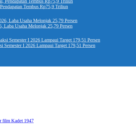
, Pendapatan Tembus Rp75,9 Triliun
6, Laba Usaha Melonjak 25,79 Persen
si Semester I 2026 Lampaui Target 179,51 Persen
r film Kadet 1947