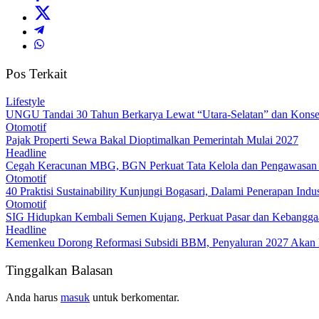
Pos Terkait
Lifestyle
UNGU Tandai 30 Tahun Berkarya Lewat “Utara-Selatan” dan Konser
Otomotif
Pajak Properti Sewa Bakal Dioptimalkan Pemerintah Mulai 2027
Headline
Cegah Keracunan MBG, BGN Perkuat Tata Kelola dan Pengawasan
Otomotif
40 Praktisi Sustainability Kunjungi Bogasari, Dalami Penerapan Indus
Otomotif
SIG Hidupkan Kembali Semen Kujang, Perkuat Pasar dan Kebanggaa
Headline
Kemenkeu Dorong Reformasi Subsidi BBM, Penyaluran 2027 Akan L
Tinggalkan Balasan
Anda harus
masuk
untuk berkomentar.