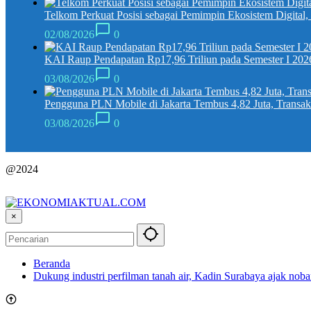
Telkom Perkuat Posisi sebagai Pemimpin Ekosistem Digital
02/08/2026
0
KAI Raup Pendapatan Rp17,96 Triliun pada Semester I 202
03/08/2026
0
Pengguna PLN Mobile di Jakarta Tembus 4,82 Juta, Transak
03/08/2026
0
@2024
×
Beranda
Dukung industri perfilman tanah air, Kadin Surabaya ajak noba