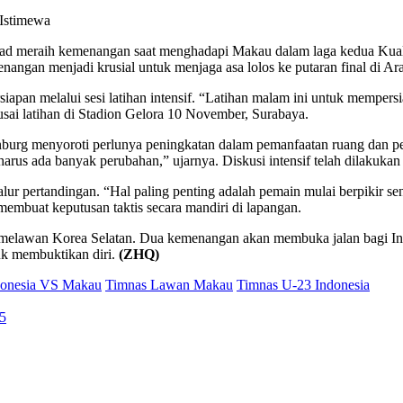
 Istimewa
ad meraih kemenangan saat menghadapi Makau dalam laga kedua Kualifi
ngan menjadi krusial untuk menjaga asa lolos ke putaran final di Ar
pan melalui sesi latihan intensif. “Latihan malam ini untuk mempersi
sai latihan di Stadion Gelora 10 November, Surabaya.
burg menyoroti perlunya peningkatan dalam pemanfaatan ruang dan pe
rus ada banyak perubahan,” ujarnya. Diskusi intensif telah dilakukan
r pertandingan. “Hal paling penting adalah pemain mulai berpikir se
mbuat keputusan taktis secara mandiri di lapangan.
melawan Korea Selatan. Dua kemenangan akan membuka jalan bagi In
uk membuktikan diri.
(ZHQ)
donesia VS Makau
Timnas Lawan Makau
Timnas U-23 Indonesia
25