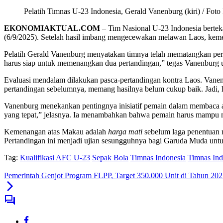
Pelatih Timnas U-23 Indonesia, Gerald Vanenburg (kiri) / Foto
EKONOMIAKTUAL.COM
– Tim Nasional U-23 Indonesia bertek
(6/9/2025). Setelah hasil imbang mengecewakan melawan Laos, kemena
Pelatih Gerald Vanenburg menyatakan timnya telah mematangkan persia
harus siap untuk memenangkan dua pertandingan,” tegas Vanenburg u
Evaluasi mendalam dilakukan pasca-pertandingan kontra Laos. Vanen
pertandingan sebelumnya, memang hasilnya belum cukup baik. Jadi, ha
Vanenburg menekankan pentingnya inisiatif pemain dalam membaca alu
yang tepat,” jelasnya. Ia menambahkan bahwa pemain harus mampu me
Kemenangan atas Makau adalah
harga mati
sebelum laga penentuan 
Pertandingan ini menjadi ujian sesungguhnya bagi Garuda Muda unt
Tag:
Kualifikasi AFC U-23
Sepak Bola
Timnas Indonesia
Timnas In
Pemerintah Genjot Program FLPP, Target 350.000 Unit di Tahun 20