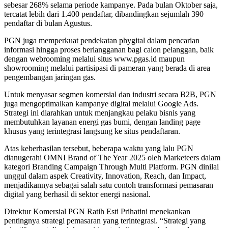
sebesar 268% selama periode kampanye. Pada bulan Oktober saja,
tercatat lebih dari 1.400 pendaftar, dibandingkan sejumlah 390
pendaftar di bulan Agustus.
PGN juga memperkuat pendekatan phygital dalam pencarian
informasi hingga proses berlangganan bagi calon pelanggan, baik
dengan webrooming melalui situs www.pgas.id maupun
showrooming melalui partisipasi di pameran yang berada di area
pengembangan jaringan gas.
Untuk menyasar segmen komersial dan industri secara B2B, PGN
juga mengoptimalkan kampanye digital melalui Google Ads.
Strategi ini diarahkan untuk menjangkau pelaku bisnis yang
membutuhkan layanan energi gas bumi, dengan landing page
khusus yang terintegrasi langsung ke situs pendaftaran.
Atas keberhasilan tersebut, beberapa waktu yang lalu PGN
dianugerahi OMNI Brand of The Year 2025 oleh Marketeers dalam
kategori Branding Campaign Through Multi Platform. PGN dinilai
unggul dalam aspek Creativity, Innovation, Reach, dan Impact,
menjadikannya sebagai salah satu contoh transformasi pemasaran
digital yang berhasil di sektor energi nasional.
Direktur Komersial PGN Ratih Esti Prihatini menekankan
pentingnya strategi pemasaran yang terintegrasi. “Strategi yang