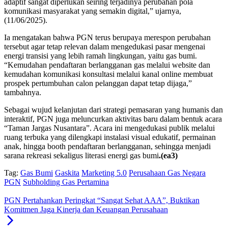
adaptif sangat diperlukan seiring terjadinya perubahan pola
komunikasi masyarakat yang semakin digital,” ujarnya,
(11/06/2025).
Ia mengatakan bahwa PGN terus berupaya merespon perubahan
tersebut agar tetap relevan dalam mengedukasi pasar mengenai
energi transisi yang lebih ramah lingkungan, yaitu gas bumi.
“Kemudahan pendaftaran berlangganan gas melalui website dan
kemudahan komunikasi konsultasi melalui kanal online membuat
prospek pertumbuhan calon pelanggan dapat tetap dijaga,”
tambahnya.
Sebagai wujud kelanjutan dari strategi pemasaran yang humanis dan
interaktif, PGN juga meluncurkan aktivitas baru dalam bentuk acara
“Taman Jargas Nusantara”. Acara ini mengedukasi publik melalui
ruang terbuka yang dilengkapi instalasi visual edukatif, permainan
anak, hingga booth pendaftaran berlangganan, sehingga menjadi
sarana rekreasi sekaligus literasi energi gas bumi
.(ea3)
Tag:
Gas Bumi
Gaskita
Marketing 5.0
Perusahaan Gas Negara
PGN
Subholding Gas Pertamina
PGN Pertahankan Peringkat “Sangat Sehat AAA”, Buktikan
Komitmen Jaga Kinerja dan Keuangan Perusahaan