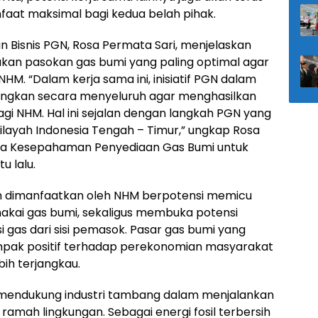
faat maksimal bagi kedua belah pihak.
 Bisnis PGN, Rosa Permata Sari, menjelaskan
n pasokan gas bumi yang paling optimal agar
HM. “Dalam kerja sama ini, inisiatif PGN dalam
ungkan secara menyeluruh agar menghasilkan
bagi NHM. Hal ini sejalan dengan langkah PGN yang
ilayah Indonesia Tengah – Timur,” ungkap Rosa
a Kesepahaman Penyediaan Gas Bumi untuk
 lalu.
an dimanfaatkan oleh NHM berpotensi memicu
makai gas bumi, sekaligus membuka potensi
gas dari sisi pemasok. Pasar gas bumi yang
mpak positif terhadap perekonomian masyarakat
bih terjangkau.
 mendukung industri tambang dalam menjalankan
ramah lingkungan. Sebagai energi fosil terbersih