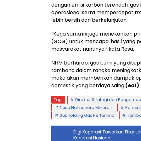
dengan emisi karbon terendah, gas
operasional serta mempercepat tra
lebih bersih dan berkelanjutan.
“Kerja sama ini juga menekankan pri
(GCG) untuk mencapai hasil yang p
masyarakat nantinya,” kata Rosa.
NHM berharap, gas bumi yang disup
tambang dalam rangka meningkatka
maka akan memberikan dampak opt
domestik yang berdaya saing.
(ea1)
Tag:
Direktur Strategi dan Pengemba
Nusa Halmahera Minerals
Perusa
Subholding Gas Pertamina
Tamba
Digi Koperasi Tawarkan Fitur L
Koperasi Nasional