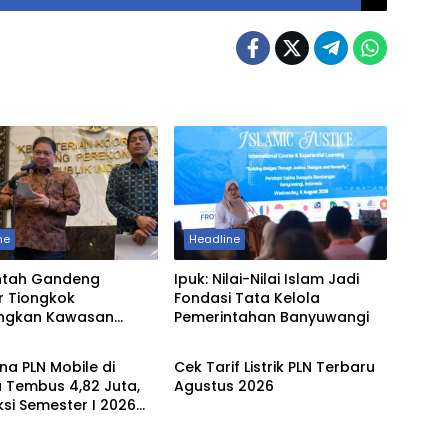
ne
Headline
ntah Gandeng
Ipuk: Nilai-Nilai Islam Jadi
r Tiongkok
Fondasi Tata Kelola
ngkan Kawasan
Pemerintahan Banyuwangi
Energi
i Pertama di Madura
a PLN Mobile di
Cek Tarif Listrik PLN Terbaru
 Tembus 4,82 Juta,
Agustus 2026
si Semester I 2026
 Target 179,51 Persen