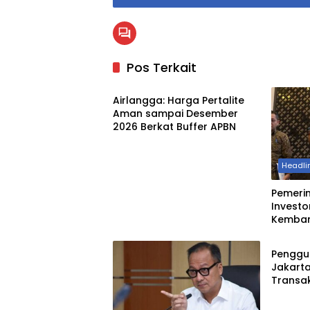
Pos Terkait
Energi
Airlangga: Harga Pertalite
Aman sampai Desember
2026 Berkat Buffer APBN
Headli
Pemeri
Investo
Kemba
Energi
Industr
Penggun
Jakarta
Transak
Lampaui