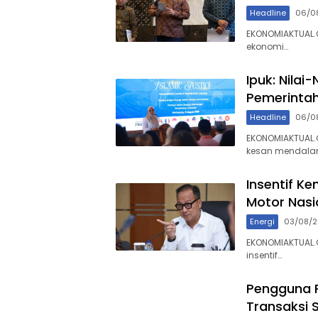
Headline
06/0
EKONOMIAKTUAL.
ekonomi…
Ipuk: Nilai
Pemerinta
Headline
06/0
EKONOMIAKTUAL
kesan mendal
Insentif Ke
Motor Nasi
Energi
03/08/
EKONOMIAKTUAL.
insentif…
Pengguna P
Transaksi 