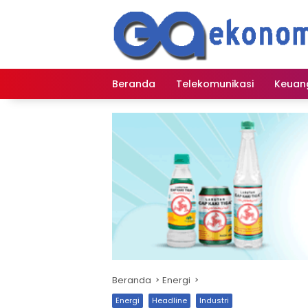
Langsung
ke
konten
Beranda
Telekomunikasi
Keuan
Beranda
Energi
Energi
Headline
Industri