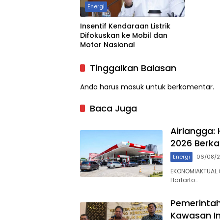
Energi
Insentif Kendaraan Listrik
Difokuskan ke Mobil dan
Motor Nasional
Tinggalkan Balasan
Anda harus
masuk
untuk berkomentar.
Baca Juga
Airlangga:
2026 Berka
Energi
06/08/
EKONOMIAKTUAL.C
Hartarto…
Pemerinta
Kawasan In