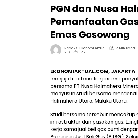
PGN dan Nusa Hal
Pemanfaatan Gas
Emas Gosowong
Redaksi Ekonomi Aktual
2 Min Baca
25/07/2025
EKONOMIAKTUAL.COM, JAKARTA:
menjajaki potensi kerja sama peny
bersama PT Nusa Halmahera Mineral
menyusun studi bersama mengenai
Halmahera Utara, Maluku Utara.
Studi bersama tersebut mencakup ev
infrastruktur dan pasokan gas. Lan
kerja sama jual beli gas bumi deng
Perjanjian Jual Beli Gas (PJBG). Sela