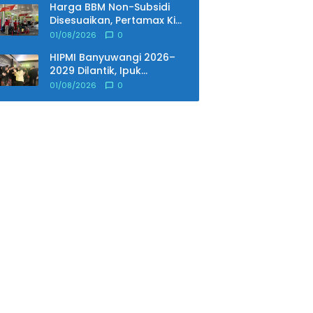
Harga BBM Non-Subsidi
Disesuaikan, Pertamax Kini
Dibanderol Rp15.950 per
01/08/2026
0
Liter
HIPMI Banyuwangi 2026–
2029 Dilantik, Ipuk
Tekankan Peran
01/08/2026
0
Pengusaha Muda Bangun
Ekonomi