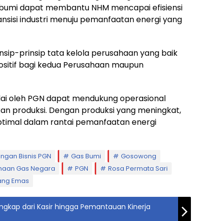
 bumi dapat membantu NHM mencapai efisiensi
nsisi industri menuju pemanfaatan energi yang
nsip-prinsip tata kelola perusahaan yang baik
ositif bagi kedua Perusahaan maupun
lai oleh PGN dapat mendukung operasional
n produksi. Dengan produksi yang meningkat,
imal dalam rantai pemanfaatan energi
ngan Bisnis PGN
Gas Bumi
Gosowong
haan Gas Negara
PGN
Rosa Permata Sari
ng Emas
engkap dari Kasir hingga Pemantauan Kinerja