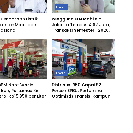
Energi
f Kendaraan Listrik
Pengguna PLN Mobile di
kan ke Mobil dan
Jakarta Tembus 4,82 Juta,
Nasional
Transaksi Semester I 2026
Lampaui Target 179,51 Persen
Energi
BBM Non-Subsidi
Distribusi B50 Capai 82
ikan, Pertamax Kini
Persen SPBU, Pertamina
rol Rp15.950 per Liter
Optimistis Transisi Rampung
September 2026