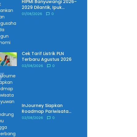
HIPMI Banyuwangi 2026–
2029 Dilantik, Ipuk
Tekankan Peran
01/08/2026
0
Pengusaha Muda Bangun
Ekonomi
Cek Tarif Listrik PLN
Terbaru Agustus 2026
02/08/2026
0
InJourney Siapkan
Roadmap Pariwisata
Banyuwangi, Gandrung
02/08/2026
0
Sewu hingga Penerbangan
Jadi Fokus