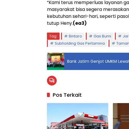
“Kami terus memperluas layanan gas
masyarakat bisa segera merasakan
kebutuhan sehari-hari, seperti paso
tutup Heny.
(ea3)
Tag:
Bintaro
Gas Bumi
Ja
Subholding Gas Pertamina
Taman
Bank Jatim Genjot UMKM Lewat
Pos Terkait