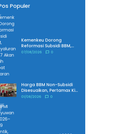
Pos Populer
Kemenkeu Dorong
Reformasi Subsidi BBM,
Penyaluran 2027 Akan
07/08/2026
0
Lebih Tepat Sasaran
Harga BBM Non-Subsidi
Disesuaikan, Pertamax Kini
Dibanderol Rp15.950 per
01/08/2026
0
Liter