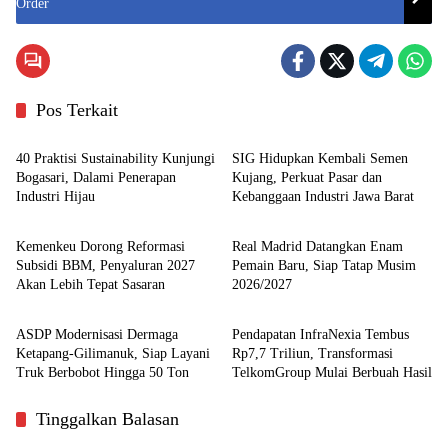
Order
Pos Terkait
Otomotif
Otomotif
40 Praktisi Sustainability Kunjungi
SIG Hidupkan Kembali Semen
Bogasari, Dalami Penerapan
Kujang, Perkuat Pasar dan
Industri Hijau
Kebanggaan Industri Jawa Barat
Headline
Otomotif
Kemenkeu Dorong Reformasi
Real Madrid Datangkan Enam
Subsidi BBM, Penyaluran 2027
Pemain Baru, Siap Tatap Musim
Akan Lebih Tepat Sasaran
2026/2027
Otomotif
Otomotif
ASDP Modernisasi Dermaga
Pendapatan InfraNexia Tembus
Ketapang-Gilimanuk, Siap Layani
Rp7,7 Triliun, Transformasi
Truk Berbobot Hingga 50 Ton
TelkomGroup Mulai Berbuah Hasil
Tinggalkan Balasan