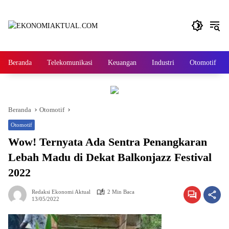
Langsung
ke
konten
Beranda
Telekomunikasi
Keuangan
Industri
Otomotif
Beranda
Otomotif
Otomotif
Wow! Ternyata Ada Sentra Penangkaran
Lebah Madu di Dekat Balkonjazz Festival
2022
Redaksi Ekonomi Aktual
2 Min Baca
13/05/2022