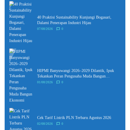
40 Praktisi Sustainability Kunjungi Bogasari,
Dalami Penerapan Industri Hijau
07/08/2026
0
HIPMI Banyuwangi 2026–2029 Dilantik, Ipuk
Tekankan Peran Pengusaha Muda Bangun
Ekonomi
01/08/2026
0
Cek Tarif Listrik PLN Terbaru Agustus 2026
02/08/2026
0