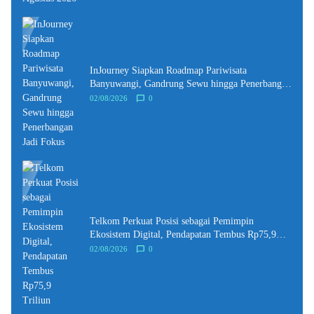
InJourney Siapkan Roadmap Pariwisata
Banyuwangi, Gandrung Sewu hingga Penerbangan
Jadi Fokus
02/08/2026
0
Telkom Perkuat Posisi sebagai Pemimpin
Ekosistem Digital, Pendapatan Tembus Rp75,9
Triliun
02/08/2026
0