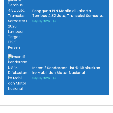
Pengguna PLN Mobile di Jakarta
Tembus 4,82 Juta, Transaksi Semester
I 2026 Lampaui Target 179,51 Persen
03/08/2026
0
Insentif Kendaraan Listrik Difokuskan
ke Mobil dan Motor Nasional
03/08/2026
0