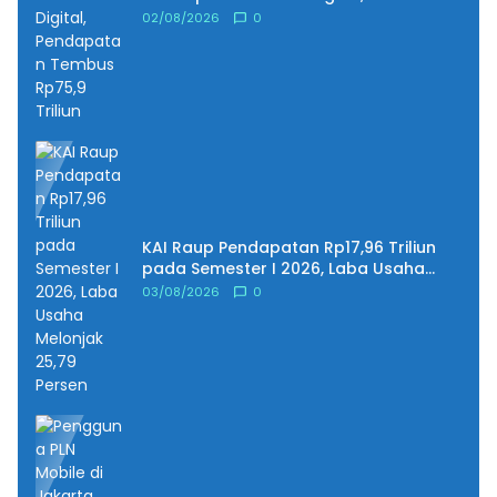
Pendapatan Tembus Rp75,9 Triliun
02/08/2026
0
KAI Raup Pendapatan Rp17,96 Triliun
pada Semester I 2026, Laba Usaha
Melonjak 25,79 Persen
03/08/2026
0