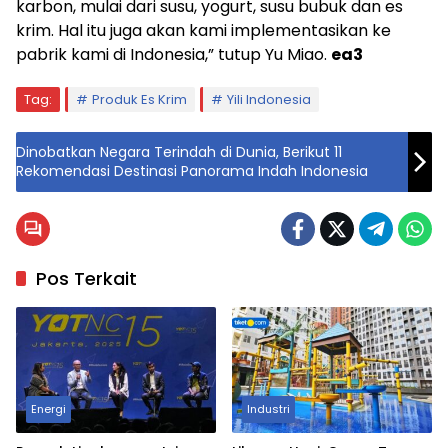
karbon, mulai dari susu, yogurt, susu bubuk dan es
krim. Hal itu juga akan kami implementasikan ke
pabrik kami di Indonesia,” tutup Yu Miao.
ea3
Tag:
Produk Es Krim
Yili Indonesia
Dinobatkan Negara Terindah di Dunia, Berikut 11
Rekomendasi Destinasi Panorama Indah Indonesia
Pos Terkait
Energi
Industri