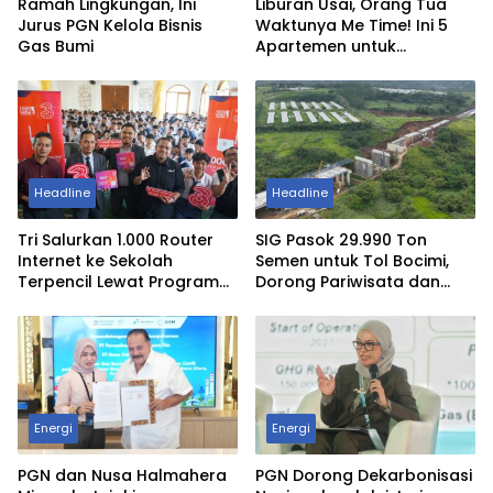
Ramah Lingkungan, Ini
Liburan Usai, Orang Tua
Jurus PGN Kelola Bisnis
Waktunya Me Time! Ini 5
Gas Bumi
Apartemen untuk
Staycation di Jakarta
Headline
Headline
Tri Salurkan 1.000 Router
SIG Pasok 29.990 Ton
Internet ke Sekolah
Semen untuk Tol Bocimi,
Terpencil Lewat Program
Dorong Pariwisata dan
Sedekah Kuota
UMKM Jabar
Energi
Energi
PGN dan Nusa Halmahera
PGN Dorong Dekarbonisasi