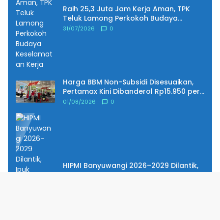
Raih 25,3 Juta Jam Kerja Aman, TPK
Teluk Lamong Perkokoh Budaya
Keselamatan Kerja
31/07/2026
0
Harga BBM Non-Subsidi Disesuaikan,
Pertamax Kini Dibanderol Rp15.950 per
Liter
01/08/2026
0
HIPMI Banyuwangi 2026–2029 Dilantik,
Ipuk Tekankan Peran Pengusaha Muda
Bangun Ekonomi
01/08/2026
0