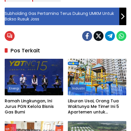
Subholding Gas Pertamina Terus Dukung UMKM Untuk
Bakso Rusuk Joss
Pos Terkait
Energi
Industri
Ramah Lingkungan, Ini
Liburan Usai, Orang Tua
Jurus PGN Kelola Bisnis
Waktunya Me Time! Ini 5
Gas Bumi
Apartemen untuk
Staycation di Jakarta