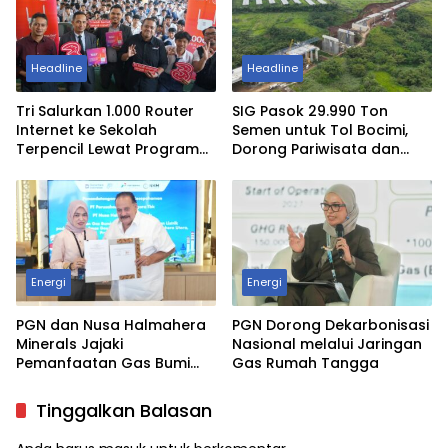
Headline
Headline
Tri Salurkan 1.000 Router
SIG Pasok 29.990 Ton
Internet ke Sekolah
Semen untuk Tol Bocimi,
Terpencil Lewat Program
Dorong Pariwisata dan
Sedekah Kuota
UMKM Jabar
Energi
Energi
PGN dan Nusa Halmahera
PGN Dorong Dekarbonisasi
Minerals Jajaki
Nasional melalui Jaringan
Pemanfaatan Gas Bumi
Gas Rumah Tangga
untuk Tambang Emas
Gosowong
Tinggalkan Balasan