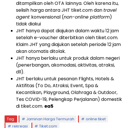
ditampilkan oleh OTA lainnya. Oleh karena itu,
selisih harga antara JHT tiket.com dan
travel
agent
konvensional (
non-online platform
)
tidak diakui
JHT hanya dapat diajukan dalam waktu 12 jam
setelah e-voucher diterbitkan oleh tiket.com.
Klaim JHT yang diajukan setelah periode 12 jam
akan otomatis ditolak.
JHT hanya berlaku untuk produk dalam negeri
(penerbangan, akomodasi, aktivitas, atraksi,
dll).
JHT berlaku untuk pesanan Flights, Hotels &
Aktifitas (To Do, Atraksi, Event, Spa &
Kecantikan, Playground, Olahraga & Outdoor,
Tes COVID-19, Pelengkap Perjalanan) domestik
di tiket.com.
ea5
Tag:
Jaminan Harga Termurah
online tiket
rekreasi
Tiket.com