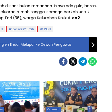
di saat bulan ramadhan. Isinya ada gula, beras,
geluaran rumah tangga. semoga berkah untuk
 Tari (36), warga Kelurahan Krukut.
ea2
MN
pasar murah
PGN
Brigjen Endar Melapor ke Dewan Pengawas
ne
Otomotif