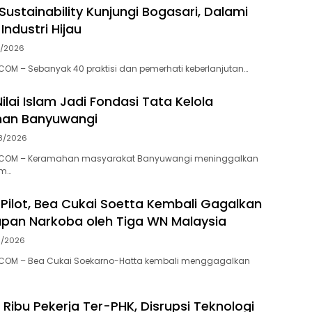
 Sustainability Kunjungi Bogasari, Dalami
ndustri Hijau
8/2026
OM – Sebanyak 40 praktisi dan pemerhati keberlanjutan…
-Nilai Islam Jadi Fondasi Tata Kelola
han Banyuwangi
8/2026
.COM – Keramahan masyarakat Banyuwangi meninggalkan
am…
 Pilot, Bea Cukai Soetta Kembali Gagalkan
pan Narkoba oleh Tiga WN Malaysia
8/2026
COM – Bea Cukai Soekarno-Hatta kembali menggagalkan
 Ribu Pekerja Ter-PHK, Disrupsi Teknologi