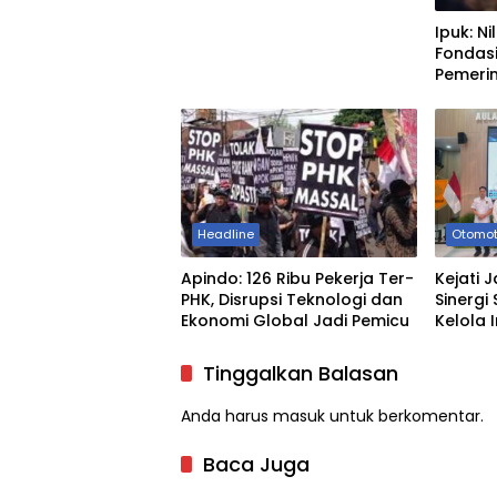
Ipuk: Ni
Fondasi
Pemeri
Headline
Otomot
Apindo: 126 Ribu Pekerja Ter-
Kejati 
PHK, Disrupsi Teknologi dan
Sinergi
Ekonomi Global Jadi Pemicu
Kelola 
Nasion
Tinggalkan Balasan
Anda harus
masuk
untuk berkomentar.
Baca Juga