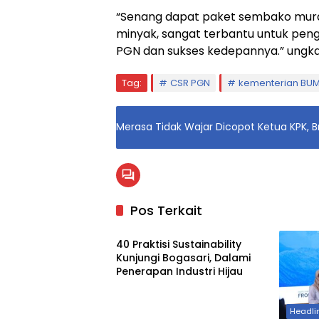
“Senang dapat paket sembako murah 
minyak, sangat terbantu untuk pen
PGN dan sukses kedepannya.” ungkap
Tag:
CSR PGN
kementerian BU
Merasa Tidak Wajar Dicopot Ketua KPK, 
Pos Terkait
Otomotif
40 Praktisi Sustainability
Kunjungi Bogasari, Dalami
Penerapan Industri Hijau
Headli