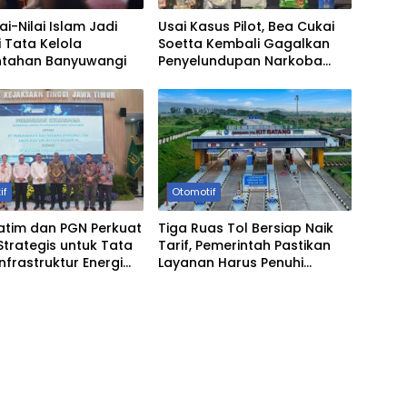
lai-Nilai Islam Jadi
Usai Kasus Pilot, Bea Cukai
 Tata Kelola
Soetta Kembali Gagalkan
ntahan Banyuwangi
Penyelundupan Narkoba
oleh Tiga WN Malaysia
if
Otomotif
Jatim dan PGN Perkuat
Tiga Ruas Tol Bersiap Naik
 Strategis untuk Tata
Tarif, Pemerintah Pastikan
Infrastruktur Energi
Layanan Harus Penuhi
al
Standar