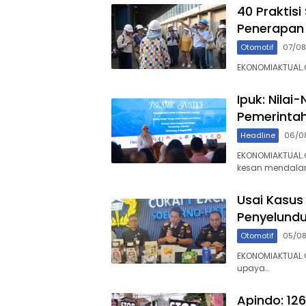
40 Praktisi
Penerapan I
Otomotif
07/0
EKONOMIAKTUAL.C
Ipuk: Nilai
Pemerinta
Headline
06/0
EKONOMIAKTUAL
kesan mendal
Usai Kasus
Penyelundu
Otomotif
05/0
EKONOMIAKTUAL.
upaya…
Apindo: 126