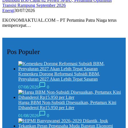
Distribusi B50 Capai 82 Persen SPBU, Pertamina Optimistis
Transisi Rampung September 2026
Energi
30/07/2026
EKONOMIAKTUAL.COM – PT Pertamina Patra Niaga terus
mempercepat…
Pos Populer
Kemenkeu Dorong Reformasi Subsidi BBM,
Penyaluran 2027 Akan Lebih Tepat Sasaran
07/08/2026
0
Harga BBM Non-Subsidi Disesuaikan, Pertamax Kini
Dibanderol Rp15.950 per Liter
01/08/2026
0