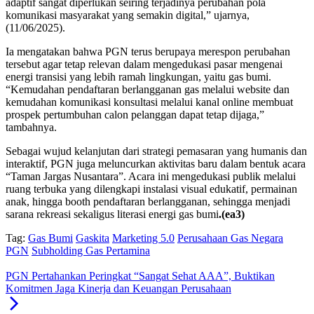
adaptif sangat diperlukan seiring terjadinya perubahan pola
komunikasi masyarakat yang semakin digital,” ujarnya,
(11/06/2025).
Ia mengatakan bahwa PGN terus berupaya merespon perubahan
tersebut agar tetap relevan dalam mengedukasi pasar mengenai
energi transisi yang lebih ramah lingkungan, yaitu gas bumi.
“Kemudahan pendaftaran berlangganan gas melalui website dan
kemudahan komunikasi konsultasi melalui kanal online membuat
prospek pertumbuhan calon pelanggan dapat tetap dijaga,”
tambahnya.
Sebagai wujud kelanjutan dari strategi pemasaran yang humanis dan
interaktif, PGN juga meluncurkan aktivitas baru dalam bentuk acara
“Taman Jargas Nusantara”. Acara ini mengedukasi publik melalui
ruang terbuka yang dilengkapi instalasi visual edukatif, permainan
anak, hingga booth pendaftaran berlangganan, sehingga menjadi
sarana rekreasi sekaligus literasi energi gas bumi
.(ea3)
Tag:
Gas Bumi
Gaskita
Marketing 5.0
Perusahaan Gas Negara
PGN
Subholding Gas Pertamina
PGN Pertahankan Peringkat “Sangat Sehat AAA”, Buktikan
Komitmen Jaga Kinerja dan Keuangan Perusahaan