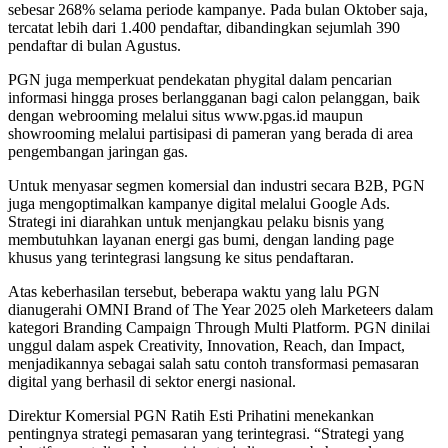
sebesar 268% selama periode kampanye. Pada bulan Oktober saja,
tercatat lebih dari 1.400 pendaftar, dibandingkan sejumlah 390
pendaftar di bulan Agustus.
PGN juga memperkuat pendekatan phygital dalam pencarian
informasi hingga proses berlangganan bagi calon pelanggan, baik
dengan webrooming melalui situs www.pgas.id maupun
showrooming melalui partisipasi di pameran yang berada di area
pengembangan jaringan gas.
Untuk menyasar segmen komersial dan industri secara B2B, PGN
juga mengoptimalkan kampanye digital melalui Google Ads.
Strategi ini diarahkan untuk menjangkau pelaku bisnis yang
membutuhkan layanan energi gas bumi, dengan landing page
khusus yang terintegrasi langsung ke situs pendaftaran.
Atas keberhasilan tersebut, beberapa waktu yang lalu PGN
dianugerahi OMNI Brand of The Year 2025 oleh Marketeers dalam
kategori Branding Campaign Through Multi Platform. PGN dinilai
unggul dalam aspek Creativity, Innovation, Reach, dan Impact,
menjadikannya sebagai salah satu contoh transformasi pemasaran
digital yang berhasil di sektor energi nasional.
Direktur Komersial PGN Ratih Esti Prihatini menekankan
pentingnya strategi pemasaran yang terintegrasi. “Strategi yang