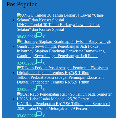
Pos Populer
UNGU Tandai 30 Tahun Berkarya Lewat “Utara-
Selatan” dan Konser Spesial
08/08/2026
0
InJourney Siapkan Roadmap Pariwisata Banyuwangi,
Gandrung Sewu hingga Penerbangan Jadi Fokus
02/08/2026
0
Telkom Perkuat Posisi sebagai Pemimpin Ekosistem
Digital, Pendapatan Tembus Rp75,9 Triliun
02/08/2026
0
KAI Raup Pendapatan Rp17,96 Triliun pada Semester I
2026, Laba Usaha Melonjak 25,79 Persen
03/08/2026
0