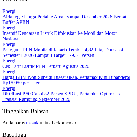
Energi
Airlangga: Harga Pertalite Aman sampai Desember 2026 Berkat
Buffer APBN
Energi
Insentif Kendaraan Listrik Difokuskan ke Mobil dan Motor
Nasional
Energi
Pengguna PLN Mobile di Jakarta Tembus 4,82 Juta, Transaksi
Semester I 2026 Lampaui Target 179,51 Persen
Energi
Cek Tarif Listrik PLN Terbaru Agustus 2026
Energi
Harga BBM Non-Subsidi Disesuaikan, Pertamax Kini Dibanderol
Rp15.950 per Liter
Energi
Distribusi B50 Capai 82 Persen SPBU, Pertamina Optimistis
Transisi Rampung September 2026
Tinggalkan Balasan
Anda harus
masuk
untuk berkomentar.
Baca Juga