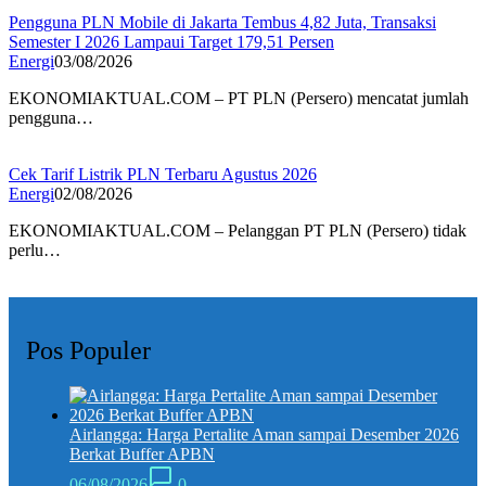
Pengguna PLN Mobile di Jakarta Tembus 4,82 Juta, Transaksi
Semester I 2026 Lampaui Target 179,51 Persen
Energi
03/08/2026
EKONOMIAKTUAL.COM – PT PLN (Persero) mencatat jumlah
pengguna…
Cek Tarif Listrik PLN Terbaru Agustus 2026
Energi
02/08/2026
EKONOMIAKTUAL.COM – Pelanggan PT PLN (Persero) tidak
perlu…
Pos Populer
Airlangga: Harga Pertalite Aman sampai Desember 2026
Berkat Buffer APBN
06/08/2026
0