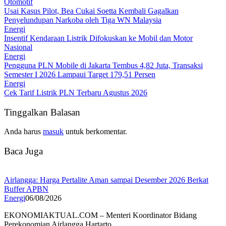
Otomotif
Usai Kasus Pilot, Bea Cukai Soetta Kembali Gagalkan
Penyelundupan Narkoba oleh Tiga WN Malaysia
Energi
Insentif Kendaraan Listrik Difokuskan ke Mobil dan Motor
Nasional
Energi
Pengguna PLN Mobile di Jakarta Tembus 4,82 Juta, Transaksi
Semester I 2026 Lampaui Target 179,51 Persen
Energi
Cek Tarif Listrik PLN Terbaru Agustus 2026
Tinggalkan Balasan
Anda harus
masuk
untuk berkomentar.
Baca Juga
Airlangga: Harga Pertalite Aman sampai Desember 2026 Berkat
Buffer APBN
Energi
06/08/2026
EKONOMIAKTUAL.COM – Menteri Koordinator Bidang
Perekonomian Airlangga Hartarto…