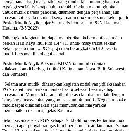
kenyamanan bagi masyarakat yang mudik ke kampung halaman.
Apalagi setelah beberapa tahun terakhir belum memungkinkan
untuk mudik karena pandemi, ditambah dengan perjalanan jauh,
masyarakat bisa beristirahat senyaman mungkin bersama keluarga di
Posko Mudik Asyik,” ujar Sekretaris Perusahaan PGN Rachmat
Hutama, (3/5/2023).
Diharapkan kegiatan ini dapat memberikan kebermanfaaatan dan
berkah Hari Raya Idul Fitri 1.444 H untuk masyarakat sekitar.
Selain posko mudik, PGN juga memberangkatkan 912 peserta
mudik bersama di berbagai daerah.
Posko Mudik Asyik Bersama BUMN tahun ini serentak
dilaksanakan di berbagai titik di Kalimantan, Jawa, Bali, Sulawesi,
dan Sumatera.
“Selama arus mudik, diharapkan kegiatan sosial yang dilaksanakan
PGN dapat memberikan manfaat yang sebesar-besarnya bagi
masyarakat. Momen lebaran kali ini terasa kembali meriah dengan
banyaknya masyarakat yang antusias untuk mudik. Kegiatan posko
mudik tepat dilaksanakan agar memudahkan masyarakat
mendapatkan rest area,” jelas Rachmat.
Selain secara sosial, PGN sebagai Subholding Gas Pertamina juga
menjaga agar penyaluran gas bumi berjalan lancar dan aman. Satuan
Tugas Khusus selama libur lebaran juga sudah disiapkan untuk siaga