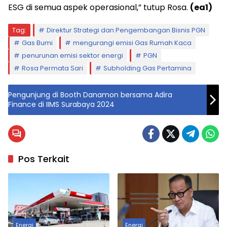
ESG di semua aspek operasional,” tutup Rosa.
(ea1)
Tag:
Direktur Strategi dan Pengembangan Bisnis PGN
Gas Bumi
mengurangi emisi Gas Rumah Kaca
penurunan emisi sektor energi
PGN
Rosa Permata Sari
Subholding Gas Pertamina
Pengunjung di Booth Danamon bersama Adira
Finance di IIMS Surabaya 2024
Pos Terkait
Energi
Energi