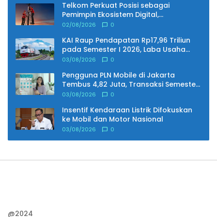
Telkom Perkuat Posisi sebagai
Pemimpin Ekosistem Digital,
Pendapatan Tembus Rp75,9 Triliun
02/08/2026
0
KAI Raup Pendapatan Rp17,96 Triliun
pada Semester I 2026, Laba Usaha
Melonjak 25,79 Persen
03/08/2026
0
Pengguna PLN Mobile di Jakarta
Tembus 4,82 Juta, Transaksi Semester
I 2026 Lampaui Target 179,51 Persen
03/08/2026
0
Insentif Kendaraan Listrik Difokuskan
ke Mobil dan Motor Nasional
03/08/2026
0
@2024