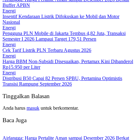
Buffer APBN
Energi
Insentif Kendaraan Listrik Difokuskan ke Mobil dan Motor
Nasional
Energi
Pengguna PLN Mobile di Jakarta Tembus 4,82 Juta, Transaksi
Semester I 2026 Lampaui Target 179,51 Persen
Energi
Cek Tarif Listrik PLN Terbaru Agustus 2026
Energi
Harga BBM Non-Subsidi Disesuaikan, Pertamax Kini Dibanderol
Rp15.950 per Liter
Energi
Distribusi B50 Capai 82 Persen SPBU, Pertamina Optimistis
Transisi Rampung September 2026
Tinggalkan Balasan
Anda harus
masuk
untuk berkomentar.
Baca Juga
Airlangga: Harga Pertalite Aman sampai Desember 2026 Berkat