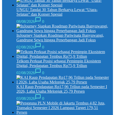
UNGU Tandai 30 Tahun Berkarya Lewat “Utara-
Selatan” dan Konser Spesial
08/08/2026
0
InJourney Siapkan Roadmap Pariwisata Banyuwangi,
Gandrung Sewu hingga Penerbangan Jadi Fokus
02/08/2026
0
Telkom Perkuat Posisi sebagai Pemimpin Ekosistem
Digital, Pendapatan Tembus Rp75,9 Triliun
02/08/2026
0
KAI Raup Pendapatan Rp17,96 Triliun pada Semester I
2026, Laba Usaha Melonjak 25,79 Persen
03/08/2026
0