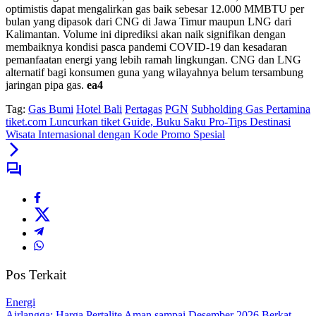
optimistis dapat mengalirkan gas baik sebesar 12.000 MMBTU per
bulan yang dipasok dari CNG di Jawa Timur maupun LNG dari
Kalimantan. Volume ini diprediksi akan naik signifikan dengan
membaiknya kondisi pasca pandemi COVID-19 dan kesadaran
pemanfaatan energi yang lebih ramah lingkungan. CNG dan LNG
alternatif bagi konsumen guna yang wilayahnya belum tersambung
jaringan pipa gas.
ea4
Tag:
Gas Bumi
Hotel Bali
Pertagas
PGN
Subholding Gas Pertamina
tiket.com Luncurkan tiket Guide, Buku Saku Pro-Tips Destinasi
Wisata Internasional dengan Kode Promo Spesial
Pos Terkait
Energi
Airlangga: Harga Pertalite Aman sampai Desember 2026 Berkat