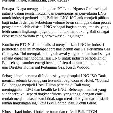
Pertagas Niaga, Aminuddin, (14/07/2022)
Pertagas Niaga menggandeng dari PT Laras Ngarso Gede sebagai
patners dalam pengangkutan dan pengoperasian penyaluran LNG
untuk industri perhotelan di Bali ini. LNG ISOtank menjadi pilihan
bagi industri dengan kebutuhan volume besar sehingga dalam proses
pengantaran lebih efisien. LNG sebagai bagian energi transisi yang
lebih ramah lingkungan juga dipilih untuk mendukung Bali sebagai
ekosistem pariwisata yang berwawasan lingkungan.
Komitmen PTGN dalam realisasi menyalurkan LNG ke industri
perhotelan Bali ini mendapat apresiasi penuh dari PT Pertamina Gas
(Pertagas). “Ini merupakan langkah awal yang baik dan kami sangat
senang dapat mengoptimalisasi LNG untuk industri perhotelan di
Bali sebagai sumber energi bersih, efisien dan ramah lingkungan,”
ujar Direktur Komersial Pertamina Gas, Kusdi Widodo.
Sebagai hotel pertama di Indonesia yang disuplai LNG ISO Tank
menjadi sebuah kebanggaan tersendiri bagi Conrad Hotel. “Conrad
Bali bangga menjadi Hotel Hilton pertama di Bali yang
meninggalkan LPG dan beralih ke LNG. Beberapa manfaat yang
sudah terbukti, seperti tingkat efisiensi yang tinggi dengan emisi
rendah menjadi alasan kami tidak ragu menjadi bagian dari inisiatif
ramah lingkungan ini,” kata GM Conrad Bali, Kevin Girad.
Khusus bagi industri hotel, restoran dan café di Bali, PTGN