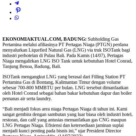
EKONOMIAKTUAL.COM, BADUNG:
Subholding Gas
Pertamina melalui afiliasinya PT Pertagas Niaga (PTGN) perdana
menyalurkan Liquefied Natural Gas (LNG) via truk ISOTank bagi
industri perhotelan di Pulau Bali. Pada Kamis (14/07), Pertagas
Niaga mengalirkan LNG ISO Tank untuk kebutuhan Hotel Conrad,
Tanjung Benoa, Badung, Bali.
ISOTank mengangkut LNG yang berasal dari Filling Station PT
Pertamina Gas di Bontang, Kalimantan Timur dengan volume
sebesar 700-800 MMBTU per bulan. LNG tersebut dimanfaatkan
oleh Hotel Conrad sebagai bahan bakar kebutuhan dapur dan boiler
pemanas air serta laundry.
“Bali menjadi fokus area niaga Pertagas Niaga di tahun ini. Kami
sangat gembira dengan sambutan yang luar biasa oleh industri hotel,
restoran, dan café yang antusias memanfatkan gas CNG maupun
LNG Pertagas Niaga. Efisiensi dan ketersediaan jaminan suplai
menjadi kunci penting pada bisnis ini,” ujar President Director