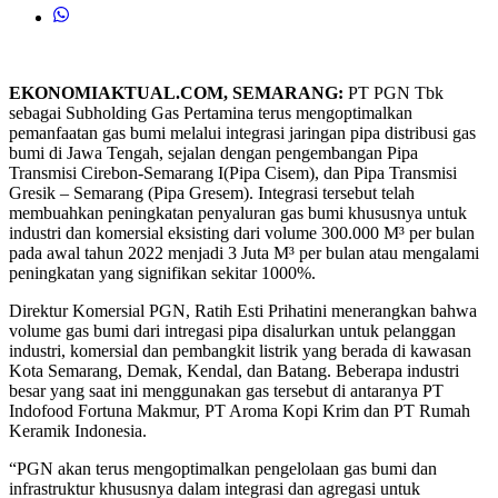
EKONOMIAKTUAL.COM, SEMARANG:
PT PGN Tbk
sebagai Subholding Gas Pertamina terus mengoptimalkan
pemanfaatan gas bumi melalui integrasi jaringan pipa distribusi gas
bumi di Jawa Tengah, sejalan dengan pengembangan Pipa
Transmisi Cirebon-Semarang I(Pipa Cisem), dan Pipa Transmisi
Gresik – Semarang (Pipa Gresem). Integrasi tersebut telah
membuahkan peningkatan penyaluran gas bumi khususnya untuk
industri dan komersial eksisting dari volume 300.000 M³ per bulan
pada awal tahun 2022 menjadi 3 Juta M³ per bulan atau mengalami
peningkatan yang signifikan sekitar 1000%.
Direktur Komersial PGN, Ratih Esti Prihatini menerangkan bahwa
volume gas bumi dari intregasi pipa disalurkan untuk pelanggan
industri, komersial dan pembangkit listrik yang berada di kawasan
Kota Semarang, Demak, Kendal, dan Batang. Beberapa industri
besar yang saat ini menggunakan gas tersebut di antaranya PT
Indofood Fortuna Makmur, PT Aroma Kopi Krim dan PT Rumah
Keramik Indonesia.
“PGN akan terus mengoptimalkan pengelolaan gas bumi dan
infrastruktur khususnya dalam integrasi dan agregasi untuk