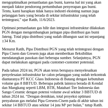
mengoptimalkan pemanfaatan gas bumi, karena hal ini yang akan
menjadi faktor pendorong pertumbuhan penyerapan gas bumi.
Tentu, kami harapkan tidak hanya industri eksisting namun juga
pelanggan baru yang berada di sekitar infrastruktur yang telah
terintegrasi,” ujar Ratih, 11/6/2023.
Optimasi pemanfaatan gas hilir dan integrasi infrastruktur dilakukan
PGN dengan mengembangkan jaringan pipa distribusi gas bumi
Jateng. Total pipa distribusi yang sudah dibangun saat ini sepanjang
±34 Km.
Menurut Ratih, Pipa Distribusi PGN yang telah terintegrasi dengan
Pipa Cisem dan Gresem juga akan memberikan fleksibilitas
mendatangkan pasokan dari beberapa sumber. Selanjutnya, PGN
dapat melakukan agregasi pada customer-customer potensial.
Pada tahun 2024 ini, PGN akan terus berupaya menyelesaikan
penyelesaian infrastruktur ke calon pelanggan yang sudah terkontrak
diantaranya PT KCC Glass Indonesia di Batang dengan kebutuhan
volume gas 8 BBTUD. Beberapa pabrik lainnya berada di Kendal
dan Mangkang seperti LBM, BTR, Matahari Tire Indonesia dan
Sango Ceramic dengan potensi volume awal sekitar 3 BBTUD di
tahun 2024 ini. “Dengan demikian, total proyeksi optimasi
penyaluran gas melalui Pipa Gresem-Cisem pada di akhir tahun ini
sekitar 14 BBTUD atau sekitar 14 juta M³ per bulan,” tutup Ratih.