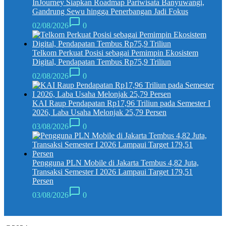
InJourney Siapkan Roadmap Pariwisata Banyuwangi,
Gandrung Sewu hingga Penerbangan Jadi Fokus
02/08/2026
0
Telkom Perkuat Posisi sebagai Pemimpin Ekosistem
Digital, Pendapatan Tembus Rp75,9 Triliun
02/08/2026
0
KAI Raup Pendapatan Rp17,96 Triliun pada Semester I
2026, Laba Usaha Melonjak 25,79 Persen
03/08/2026
0
Pengguna PLN Mobile di Jakarta Tembus 4,82 Juta,
Transaksi Semester I 2026 Lampaui Target 179,51
Persen
03/08/2026
0