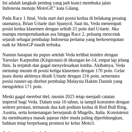
Ini adalah langkah penting yang jadi kunci membuka jalan
Indonesia menuju MotoGP,” kata Gilang.
Pada Race 1 final, Veda start dari posisi kedua di belakang pesaing
utamanya, Brian Uriarte dari Spanyol. Saat itu, Veda menempati
posisi kedua klasemen dengan selisih 21 poin dari Uriarte. Jika
mampu mempertahankan asa hingga Race 2, peluang mencetak
sejarah sebagai pembalap Indonesia pertama yang berkesempatan
naik ke MotoGP masih terbuka.
Namun harapan itu pupus setelah Veda terlibat insiden dengan
Yaroslav Karpushin (Kirgizstan) di tikungan ke-14, empat lap jelang
finis. Ia terjatuh dan gagal menyelesaikan lomba. Akibatnya, Veda
menutup musim di posisi ketiga klasemen dengan 170 poin. Gelar
juara dunia akhirnya diraih Uriarte dengan 216 poin, sementara
posisi runner-up direbut pembalap Malaysia Hakim Danish yang
mengoleksi 171 poin.
Meski gagal merebut titel, musim 2025 tetap menjadi catatan
impresif bagi Veda. Dalam usia 16 tahun, ia tampil konsisten dengan
sederet prestasi, termasuk dua kali podium kedua di Red Bull Ring,
Austria, serta kemenangan bersejarah di Mugello, Italia. Konsistensi
itu membuatnya masuk jajaran rider muda paling diperhitungkan,
bahkan tetap berpeluang promosi ke kelas Moto3.