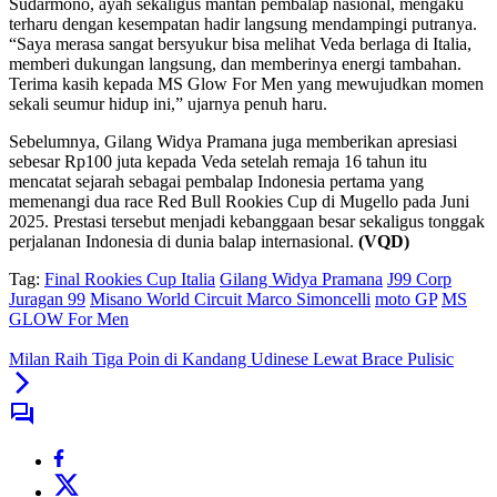
Sudarmono, ayah sekaligus mantan pembalap nasional, mengaku
terharu dengan kesempatan hadir langsung mendampingi putranya.
“Saya merasa sangat bersyukur bisa melihat Veda berlaga di Italia,
memberi dukungan langsung, dan memberinya energi tambahan.
Terima kasih kepada MS Glow For Men yang mewujudkan momen
sekali seumur hidup ini,” ujarnya penuh haru.
Sebelumnya, Gilang Widya Pramana juga memberikan apresiasi
sebesar Rp100 juta kepada Veda setelah remaja 16 tahun itu
mencatat sejarah sebagai pembalap Indonesia pertama yang
memenangi dua race Red Bull Rookies Cup di Mugello pada Juni
2025. Prestasi tersebut menjadi kebanggaan besar sekaligus tonggak
perjalanan Indonesia di dunia balap internasional.
(VQD)
Tag:
Final Rookies Cup Italia
Gilang Widya Pramana
J99 Corp
Juragan 99
Misano World Circuit Marco Simoncelli
moto GP
MS
GLOW For Men
Milan Raih Tiga Poin di Kandang Udinese Lewat Brace Pulisic