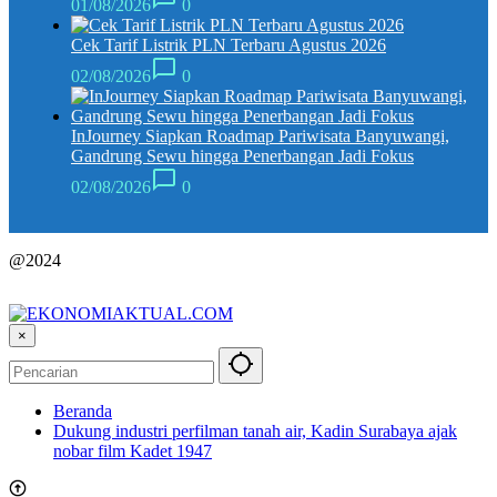
01/08/2026
0
Cek Tarif Listrik PLN Terbaru Agustus 2026
02/08/2026
0
InJourney Siapkan Roadmap Pariwisata Banyuwangi,
Gandrung Sewu hingga Penerbangan Jadi Fokus
02/08/2026
0
@2024
×
Beranda
Dukung industri perfilman tanah air, Kadin Surabaya ajak
nobar film Kadet 1947