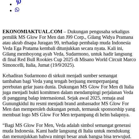
EKONOMIAKTUAL.COM
– Dukungan pengusaha sekaligus
pemilik MS Glow For Men dan J99 Corp., Gilang Widya Pramana
atau akrab disapa Juragan 99, terhadap pembalap muda Indonesia
Veda Ega Pratama kembali ditunjukkan secara nyata. Kali ini,
Gilang memboyong ayah Veda, Sudarmono, untuk hadir langsung
di final Red Bull Rookies Cup 2025 di Misano World Circuit Marco
Simoncelli, Italia, Jumat (19/9/2025).
Kehadiran Sudarmono di sirkuit menjadi sumber semangat
tambahan bagi Veda yang tengah berjuang memperpanjang
perebutan gelar juara dunia. Dukungan MS Glow For Men di Italia
juga menjadi bukti komitmen dalam mendampingi perjalanan Veda
di panggung balap internasional. Sejak awal 2025, remaja asal
Gunungkidul itu resmi menjadi brand ambassador MS Glow For
Men dan memperoleh dukungan penuh, termasuk sponsorship yang
membuat logo MS Glow For Men terpampang di helm balapnya.
“Bagi MS Glow For Men, Veda adalah simbol semangat generasi
muda Indonesia. Kami hadir langsung di Italia untuk mendukung
dan menunjukkan bahwa mimpi besar anak bangsa bisa terwujud.