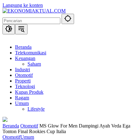
Langsung ke konten
Beranda
Telekomunikasi
Keuangan
Saham
Industri
Otomotif
Properti
Teknologi
Kupas Produk
Ragam
Umum
Lifestyle
Beranda
Otomotif
MS Glow For Men Dampingi Ayah Veda Ega
Tonton Final Rookies Cup Italia
Otomotif
Umum