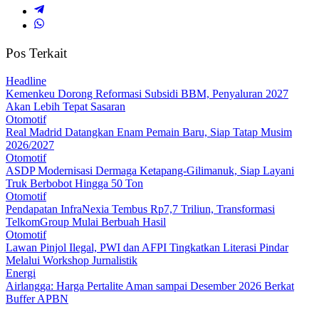
Pos Terkait
Headline
Kemenkeu Dorong Reformasi Subsidi BBM, Penyaluran 2027
Akan Lebih Tepat Sasaran
Otomotif
Real Madrid Datangkan Enam Pemain Baru, Siap Tatap Musim
2026/2027
Otomotif
ASDP Modernisasi Dermaga Ketapang-Gilimanuk, Siap Layani
Truk Berbobot Hingga 50 Ton
Otomotif
Pendapatan InfraNexia Tembus Rp7,7 Triliun, Transformasi
TelkomGroup Mulai Berbuah Hasil
Otomotif
Lawan Pinjol Ilegal, PWI dan AFPI Tingkatkan Literasi Pindar
Melalui Workshop Jurnalistik
Energi
Airlangga: Harga Pertalite Aman sampai Desember 2026 Berkat
Buffer APBN