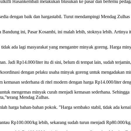
Zulkifli Hasankembali melakukan blusukan ke pasar dan bertemu peda
rsedia dengan baik dan hargastabil. Turut mendampingi Mendag Zulhas 
ta Bandung ini, Pasar Kosambi, ini malah lebih, stoknya lebih. Artiny
a tidak ada lagi masyarakat yang mengantre minyak goreng. Harga mi
aman. Jadi Rp14.000/liter itu di sini, belum di tempat lain, sudah terja
oordinasi dengan pelaku usaha minyak goreng untuk mengadakan mi
 kemasan sederhana di ritel modern dengan harga Rp14.000/liter deng
tuk mengemas minyak curah menjadi kemasan sederhana. Sehingga nant
ta,”terang Mendag Zulhas.
lah harga bahan-bahan pokok. ”Harga sembako stabil, tidak ada kenai
antau Rp100.000/kg lebih, sekarang sudah turun menjadi Rp80.000/kg