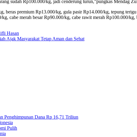
karang sudah Rp100.000/kg, jadi cenderung turun,”pungkas Mendag Zul
kg, beras premium Rp13.000/kg, gula pasir Rp14.000/kg, tepung teri
00/kg, cabe merah besar Rp90.000/kg, cabe rawit merah Rp100.000/kg
ifli Hasan
iah Ajak Masyarakat Tetap Aman dan Sehat
an Penghimpunan Dana Rp 16,71 Triliun
onesia
omi Pulih
nia