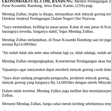
EKONOMIAKTUAL.COM, BANDUNG
: Menteri Perdagangan 
Pasar Kosambi, Bandung, Jawa Barat, Kamis, (23/6) pagi.
Mendag Zulhas, begitu ia disapa, memastikan stok minyak goreng te
Direktur Jenderal Perdagangan Dalam Negeri Oke Nurwan.
“Saya memastikan, keliling ke pasar-pasar. Kalau di satu pasar di Ko
barangnya tersedia, harganya stabil,”tegas Mendag Zulhas.
Mendag Zulhas melanjutkan, di Pasar Kosambi Bandung saat ini jug
normal Rp14.000/liter.
“Ini sudah tidak ada antre atau rebutan lagi ya, tidak adalagi, sudah 
Mendag Zulhas mengungkapkan, Kementerian Perdagangan akan berk
Tujuannya agar masyarakat dapat membeli minyak goreng curah dalam
“Saya akan undang pengusaha-pengusaha, produsen minyak goreng, un
minyak goreng yang harganya Rp 14.000/liter dengan merek Minyaki
Dalam sidak tersebut, Mendag Zulhas juga melihat dan meninjausejum
Zulhas.
Menurut Mendag Zulhas, harga cabai merah keriting sebelumnya terp