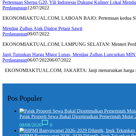
Pertemuan Sherpa G20, Yili Indonesia Dukung Kuliner Lokal Mendu
Perdagangan
12/07/2022
EKONOMIAKTUAL.COM, LABOAN BAJO: Pertemuan kedua Sh
Mendag Zulhas Ajak Dialog Petani Sawit
Perdagangan
09/07/2022
EKONOMIAKTUAL.COM, LAMPUNG SELATAN: Menteri Perdagan
Janji Turunkan Harga Migor Lunas, Mendag Zulhas Luncurkan MI
Perdagangan
06/07/2022
06/07/2022
EKONOMIAKTUAL.COM, JAKARTA: Janji menurunkan harga m
Pos Populer
Pajak Properti Sewa Bakal Dioptimalkan Pemerintah Mulai 
08/08/2026
0
HIPMI Banyuwangi 2026–2029 Dilantik, Ipuk Tekankan P