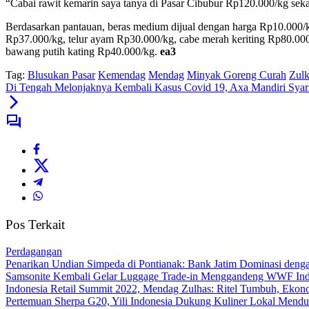
“Cabai rawit kemarin saya tanya di Pasar Cibubur Rp120.000/kg se
Berdasarkan pantauan, beras medium dijual dengan harga Rp10.000/
Rp37.000/kg, telur ayam Rp30.000/kg, cabe merah keriting Rp80.0
bawang putih kating Rp40.000/kg.
ea3
Tag:
Blusukan Pasar
Kemendag
Mendag
Minyak Goreng Curah
Zulk
Di Tengah Melonjaknya Kembali Kasus Covid 19, Axa Mandiri Syar
Pos Terkait
Perdagangan
Penarikan Undian Simpeda di Pontianak: Bank Jatim Dominasi deng
Samsonite Kembali Gelar Luggage Trade-in Menggandeng WWF Ind
Indonesia Retail Summit 2022, Mendag Zulhas: Ritel Tumbuh, Ekon
Pertemuan Sherpa G20, Yili Indonesia Dukung Kuliner Lokal Mendu