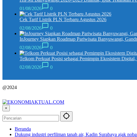
01/08/2026
0
Cek Tarif Listrik PLN Terbaru Agustus 2026
02/08/2026
0
InJourney Siapkan Roadmap Pariwisata Banyuwangi, Gandr
02/08/2026
0
Telkom Perkuat Posisi sebagai Pemimpin Ekosistem Digital
02/08/2026
0
@2024
×
Beranda
Dukung industri perfilman tanah air, Kadin Surabaya ajak noba