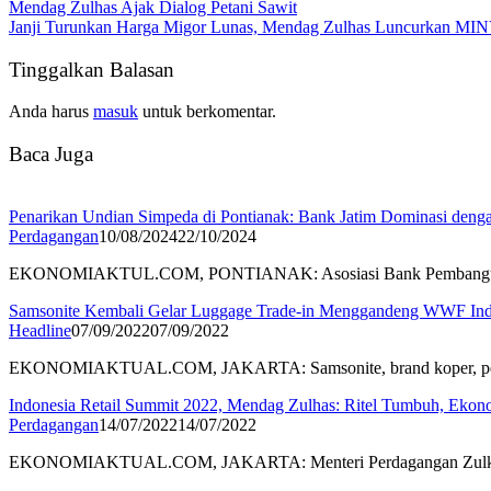
Mendag Zulhas Ajak Dialog Petani Sawit
Janji Turunkan Harga Migor Lunas, Mendag Zulhas Luncurkan MI
Tinggalkan Balasan
Anda harus
masuk
untuk berkomentar.
Baca Juga
Penarikan Undian Simpeda di Pontianak: Bank Jatim Dominasi deng
Perdagangan
10/08/2024
22/10/2024
EKONOMIAKTUL.COM, PONTIANAK: Asosiasi Bank Pembanguna
Samsonite Kembali Gelar Luggage Trade-in Menggandeng WWF Ind
Headline
07/09/2022
07/09/2022
EKONOMIAKTUAL.COM, JAKARTA: Samsonite, brand koper, perle
Indonesia Retail Summit 2022, Mendag Zulhas: Ritel Tumbuh, Ekon
Perdagangan
14/07/2022
14/07/2022
EKONOMIAKTUAL.COM, JAKARTA: Menteri Perdagangan Zulkifl