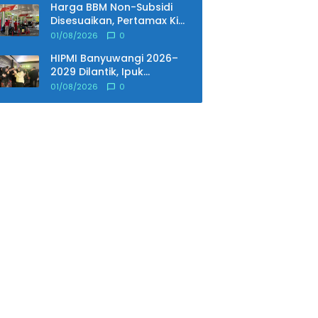
Harga BBM Non-Subsidi
Disesuaikan, Pertamax Kini
Dibanderol Rp15.950 per
01/08/2026
0
Liter
HIPMI Banyuwangi 2026–
2029 Dilantik, Ipuk
Tekankan Peran
01/08/2026
0
Pengusaha Muda Bangun
Ekonomi