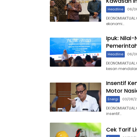
Kawasan In
Headline
06/0
EKONOMIAKTUAL.
ekonomi…
Ipuk: Nilai
Pemerinta
Headline
06/0
EKONOMIAKTUAL
kesan mendal
Insentif Ke
Motor Nasi
Energi
03/08/
EKONOMIAKTUAL.
insentif…
Cek Tarif L