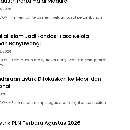
dustri Pertama di Madura
8/2026
COM – Pemerintah terus memperluas pusat pertumbuhan
-Nilai Islam Jadi Fondasi Tata Kelola
han Banyuwangi
8/2026
.COM – Keramahan masyarakat Banyuwangi meninggalkan
am…
ndaraan Listrik Difokuskan ke Mobil dan
onal
2026
COM – Pemerintah mempertegas arah kebijakan pemberian
istrik PLN Terbaru Agustus 2026