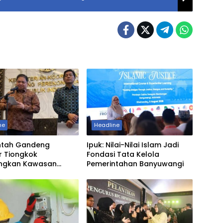
ne
Headline
ntah Gandeng
Ipuk: Nilai-Nilai Islam Jadi
r Tiongkok
Fondasi Tata Kelola
ngkan Kawasan
Pemerintahan Banyuwangi
i Pertama di Madura