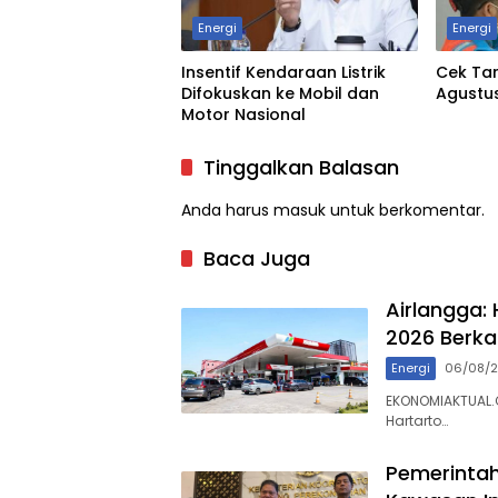
Energi
Energi
Insentif Kendaraan Listrik
Cek Tari
Difokuskan ke Mobil dan
Agustu
Motor Nasional
Tinggalkan Balasan
Anda harus
masuk
untuk berkomentar.
Baca Juga
Airlangga:
2026 Berka
Energi
06/08/
EKONOMIAKTUAL.C
Hartarto…
Pemerinta