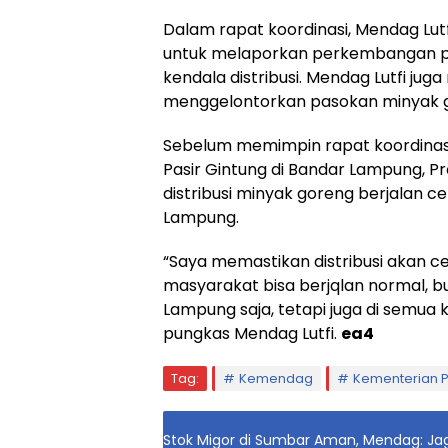
Dalam rapat koordinasi, Mendag Lut
untuk melaporkan perkembangan pa
kendala distribusi. Mendag Lutfi j
menggelontorkan pasokan minyak g
Sebelum memimpin rapat koordinasi,
Pasir Gintung di Bandar Lampung, 
distribusi minyak goreng berjalan c
Lampung.
“Saya memastikan distribusi akan ce
masyarakat bisa berjqlan normal, 
Lampung saja, tetapi juga di semua 
pungkas Mendag Lutfi.
ea4
Tag:
Kemendag
Kementerian 
Stok Migor di Sumbar Aman, Mendag: Ja