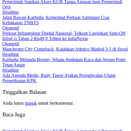
Pemerintah Siapkan Akses KUR Tanpa Agunan bagi Pengemudi
Ojol
Headline
Jatim Rawan Karhutla, Kemenhut Perkuat Antisipasi Usai
Kebakaran TNBTS
Otomotif
Perkuat Infrastruktur Digital Nasional, Telkom Lanjutkan Spin-Off
InfraCo Tahap 2 Rp49,9 Triliun ke InfraNexia
Otomotif
Manchester City Comeback, Kalahkan Atletico Madrid 3-1 di Seoul
Headline
Karhutla Melanda Bromo, Wisata Jembatan Kaca dan Seruni Point
Tetap Aman
Headline
Ada Agenda Medis, Rudy Tanoe Ajukan Penjadwalan Ulang
Pemeriksaan KPK
Tinggalkan Balasan
Anda harus
masuk
untuk berkomentar.
Baca Juga