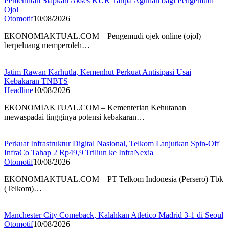
Pemerintah Siapkan Akses KUR Tanpa Agunan bagi Pengemudi
Ojol
Otomotif
10/08/2026
EKONOMIAKTUAL.COM – Pengemudi ojek online (ojol)
berpeluang memperoleh…
Jatim Rawan Karhutla, Kemenhut Perkuat Antisipasi Usai
Kebakaran TNBTS
Headline
10/08/2026
EKONOMIAKTUAL.COM – Kementerian Kehutanan
mewaspadai tingginya potensi kebakaran…
Perkuat Infrastruktur Digital Nasional, Telkom Lanjutkan Spin-Off
InfraCo Tahap 2 Rp49,9 Triliun ke InfraNexia
Otomotif
10/08/2026
EKONOMIAKTUAL.COM – PT Telkom Indonesia (Persero) Tbk
(Telkom)…
Manchester City Comeback, Kalahkan Atletico Madrid 3-1 di Seoul
Otomotif
10/08/2026