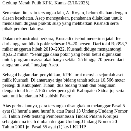
Gedung Merah Putih KPK, Kamis (2/10/2025).
Sementara itu, satu tersangka lain, A. Royan, belum ditahan dengan
alasan kesehatan. Asep menegaskan, penahanan dilakukan untuk
mendalami dugaan praktik suap yang melibatkan Kusnadi serta
pihak pemberi lainnya.
Dalam rekonstruksi perkara, Kusnadi disebut menerima jatah fee
dari anggaran hibah pokir sebesar 15–20 persen. Dari total Rp398,7
miliar anggaran hibah 2019–2022, Kusnadi diduga mengantongi
Rp32,2 miliar. “Sehingga dana pokir yang betul-betul digunakan
untuk program masyarakat hanya sekitar 55 hingga 70 persen dari
anggaran awal,” ungkap Asep.
Sebagai bagian dari penyidikan, KPK turut menyita sejumlah aset
milik Kusnadi. Di antaranya tiga bidang tanah seluas 10.566 meter
persegi di Kabupaten Tuban, dua bidang tanah dan bangunan
dengan total luas 2.166 meter persegi di Kabupaten Sidoarjo, serta
satu unit kendaraan Mitsubishi Pajero.
Atas perbuatannya, para tersangka disangkakan melanggar Pasal 5
ayat (1) huruf a atau huruf b, atau Pasal 13 Undang-Undang Nomor
31 Tahun 1999 tentang Pemberantasan Tindak Pidana Korupsi
sebagaimana telah diubah dengan Undang-Undang Nomor 20
Tahun 2001 jo. Pasal 55 ayat (1) ke-1 KUHP.