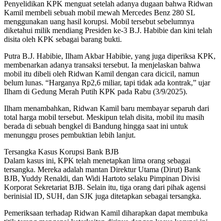
Penyelidikan KPK menguat setelah adanya dugaan bahwa Ridwan
Kamil membeli sebuah mobil mewah Mercedes Benz 280 SL
menggunakan uang hasil korupsi. Mobil tersebut sebelumnya
diketahui milik mendiang Presiden ke-3 B.J. Habibie dan kini telah
disita oleh KPK sebagai barang bukti.
Putra B.J. Habibie, Ilham Akbar Habibie, yang juga diperiksa KPK,
membenarkan adanya transaksi tersebut. Ia menjelaskan bahwa
mobil itu dibeli oleh Ridwan Kamil dengan cara dicicil, namun
belum lunas. “Harganya Rp2,6 miliar, tapi tidak ada kontrak,” ujar
Ilham di Gedung Merah Putih KPK pada Rabu (3/9/2025).
Ilham menambahkan, Ridwan Kamil baru membayar separuh dari
total harga mobil tersebut. Meskipun telah disita, mobil itu masih
berada di sebuah bengkel di Bandung hingga saat ini untuk
menunggu proses pembuktian lebih lanjut.
Tersangka Kasus Korupsi Bank BJB
Dalam kasus ini, KPK telah menetapkan lima orang sebagai
tersangka. Mereka adalah mantan Direktur Utama (Dirut) Bank
BJB, Yuddy Renaldi, dan Widi Hartoto selaku Pimpinan Divisi
Korporat Sekretariat BJB. Selain itu, tiga orang dari pihak agensi
berinisial ID, SUH, dan SJK juga ditetapkan sebagai tersangka.
Pemeriksaan terhadap Ridwan Kamil diharapkan dapat membuka