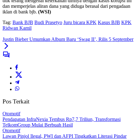
titik terang mengenai keterkaitan dirinya dengan kasus korupsi ini
dan memperjelas aliran dana yang diduga berasal dari pengadaan
iklan di bank bjb.
(WSI)
Tag:
Bank BJB
Budi Prasetyo
Juru bicara KPK
Kasus BJB
KPK
Ridwan Kamil
Justin Bieber Umumkan Album Baru ‘Swag II’, Rilis 5 September
Pos Terkait
Otomotif
Pendapatan InfraNexia Tembus Rp7,7 Triliun, Transformasi
TelkomGroup Mulai Berbuah Hasil
Otomotif
Lawan Pinjol Ilegal, PWI dan AFPI Tingkatkan Literasi Pindar