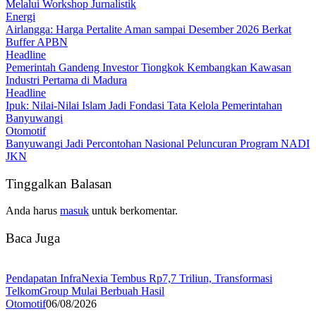
Melalui Workshop Jurnalistik
Energi
Airlangga: Harga Pertalite Aman sampai Desember 2026 Berkat
Buffer APBN
Headline
Pemerintah Gandeng Investor Tiongkok Kembangkan Kawasan
Industri Pertama di Madura
Headline
Ipuk: Nilai-Nilai Islam Jadi Fondasi Tata Kelola Pemerintahan
Banyuwangi
Otomotif
Banyuwangi Jadi Percontohan Nasional Peluncuran Program NADI
JKN
Tinggalkan Balasan
Anda harus
masuk
untuk berkomentar.
Baca Juga
Pendapatan InfraNexia Tembus Rp7,7 Triliun, Transformasi
TelkomGroup Mulai Berbuah Hasil
Otomotif
06/08/2026