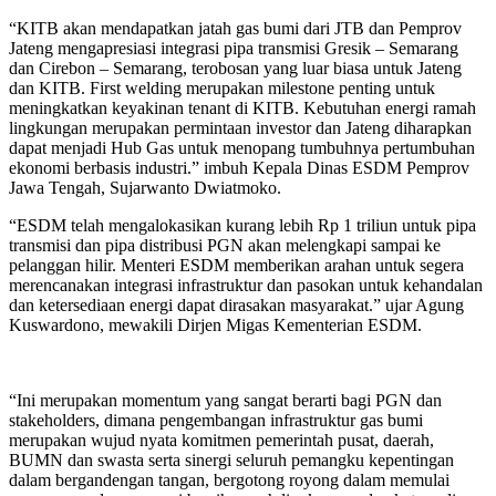
“KITB akan mendapatkan jatah gas bumi dari JTB dan Pemprov
Jateng mengapresiasi integrasi pipa transmisi Gresik – Semarang
dan Cirebon – Semarang, terobosan yang luar biasa untuk Jateng
dan KITB. First welding merupakan milestone penting untuk
meningkatkan keyakinan tenant di KITB. Kebutuhan energi ramah
lingkungan merupakan permintaan investor dan Jateng diharapkan
dapat menjadi Hub Gas untuk menopang tumbuhnya pertumbuhan
ekonomi berbasis industri.” imbuh Kepala Dinas ESDM Pemprov
Jawa Tengah, Sujarwanto Dwiatmoko.
“ESDM telah mengalokasikan kurang lebih Rp 1 triliun untuk pipa
transmisi dan pipa distribusi PGN akan melengkapi sampai ke
pelanggan hilir. Menteri ESDM memberikan arahan untuk segera
merencanakan integrasi infrastruktur dan pasokan untuk kehandalan
dan ketersediaan energi dapat dirasakan masyarakat.” ujar Agung
Kuswardono, mewakili Dirjen Migas Kementerian ESDM.
“Ini merupakan momentum yang sangat berarti bagi PGN dan
stakeholders, dimana pengembangan infrastruktur gas bumi
merupakan wujud nyata komitmen pemerintah pusat, daerah,
BUMN dan swasta serta sinergi seluruh pemangku kepentingan
dalam bergandengan tangan, bergotong royong dalam memulai