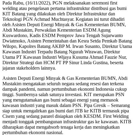
Pada Rabu, (16/11/2022), PGN melaksanakan seremoni first
welding atau pengelasan pertama infrastruktur distribusi gas bumi
KIT Batang yang dilakukan oleh Direktur Infrastruktur dan
Teknologi PGN Achmad Muchtasyar. Kegiatan ini turut dihadiri
oleh Asisten Deputi Energi Minyak & Gas Kementerian BUMN,
Abdi Mustakim, Perwakilan Kementerian ESDM Agung
Kuswardono, Kadis ESDM Pemprov Jawa Tengah Sujarwanto
Dwiatmoko, Asisten Pemerintahan dan Kesra Setda Pemkab Batang
Wilopo, Kapolres Batang AKBP M. Irwan Susanto, Direktur Utama
Kawasan Industri Terpadu Batang Ngurah Wirawan, Direktur
Utama PT Kawasan Industri Wijaya Kusuma Ahmad Fauzie Nur,
Direktur Strategi dan HCM PT PP Sinur Linda Gustina, beserta
jajaran stakeholders lainnya.
Asisten Deputi Energi Minyak & Gas Kementerian BUMN, Abdi
Mustakim mengatakan seluruh negara sedang resesi dan terkena
dampak pandemi, namun pertumbuhan ekonomi Indonesia cukup
tinggi. Sumbernya salah satunya investasi. KIT merupakan PSN
yang mengutamakan gas bumi sebagai energi yang memasok
kawasan industri yang masuk dalam PSN. Pipa Gresik – Semarang
siap untuk mengalirkan gas bumi dari JTB ke KITB termasuk pipa
Cisem yang sedang pararel disiapkan oleh KESDM. First Welding
menjadi tonggak pembangunan infrastruktur gas ke kawasan. KITB
diharapkan dapat mengabsorb tenaga kerja dan meningkatkan
pertumbuhan ekonomi nasional.