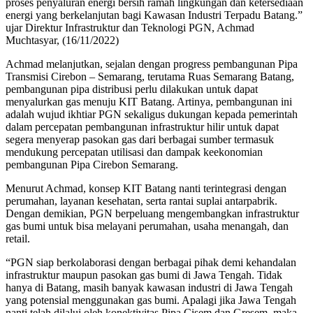
proses penyaluran energi bersih ramah lingkungan dan ketersediaan
energi yang berkelanjutan bagi Kawasan Industri Terpadu Batang.”
ujar Direktur Infrastruktur dan Teknologi PGN, Achmad
Muchtasyar, (16/11/2022)
Achmad melanjutkan, sejalan dengan progress pembangunan Pipa
Transmisi Cirebon – Semarang, terutama Ruas Semarang Batang,
pembangunan pipa distribusi perlu dilakukan untuk dapat
menyalurkan gas menuju KIT Batang. Artinya, pembangunan ini
adalah wujud ikhtiar PGN sekaligus dukungan kepada pemerintah
dalam percepatan pembangunan infrastruktur hilir untuk dapat
segera menyerap pasokan gas dari berbagai sumber termasuk
mendukung percepatan utilisasi dan dampak keekonomian
pembangunan Pipa Cirebon Semarang.
Menurut Achmad, konsep KIT Batang nanti terintegrasi dengan
perumahan, layanan kesehatan, serta rantai suplai antarpabrik.
Dengan demikian, PGN berpeluang mengembangkan infrastruktur
gas bumi untuk bisa melayani perumahan, usaha menangah, dan
retail.
“PGN siap berkolaborasi dengan berbagai pihak demi kehandalan
infrastruktur maupun pasokan gas bumi di Jawa Tengah. Tidak
hanya di Batang, masih banyak kawasan industri di Jawa Tengah
yang potensial menggunakan gas bumi. Apalagi jika Jawa Tengah
nanti telah dilalui oleh konektivitas Pipa Cisem dan Gresem, maka