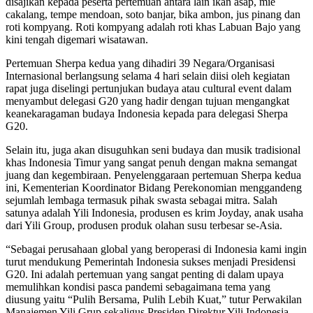
disajikan kepada peserta pertemuan antara lain ikan asap, mie
cakalang, tempe mendoan, soto banjar, bika ambon, jus pinang dan
roti kompyang. Roti kompyang adalah roti khas Labuan Bajo yang
kini tengah digemari wisatawan.
Pertemuan Sherpa kedua yang dihadiri 39 Negara/Organisasi
Internasional berlangsung selama 4 hari selain diisi oleh kegiatan
rapat juga diselingi pertunjukan budaya atau cultural event dalam
menyambut delegasi G20 yang hadir dengan tujuan mengangkat
keanekaragaman budaya Indonesia kepada para delegasi Sherpa
G20.
Selain itu, juga akan disuguhkan seni budaya dan musik tradisional
khas Indonesia Timur yang sangat penuh dengan makna semangat
juang dan kegembiraan. Penyelenggaraan pertemuan Sherpa kedua
ini, Kementerian Koordinator Bidang Perekonomian menggandeng
sejumlah lembaga termasuk pihak swasta sebagai mitra. Salah
satunya adalah Yili Indonesia, produsen es krim Joyday, anak usaha
dari Yili Group, produsen produk olahan susu terbesar se-Asia.
“Sebagai perusahaan global yang beroperasi di Indonesia kami ingin
turut mendukung Pemerintah Indonesia sukses menjadi Presidensi
G20. Ini adalah pertemuan yang sangat penting di dalam upaya
memulihkan kondisi pasca pandemi sebagaimana tema yang
diusung yaitu “Pulih Bersama, Pulih Lebih Kuat,” tutur Perwakilan
Manajemen Yili Grup sekaligus Presiden Direktur Yili Indonesia