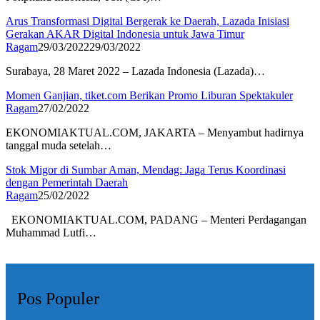
Arus Transformasi Digital Bergerak ke Daerah, Lazada Inisiasi
Gerakan AKAR Digital Indonesia untuk Jawa Timur
Ragam
29/03/2022
29/03/2022
Surabaya, 28 Maret 2022 – Lazada Indonesia (Lazada)…
Momen Ganjian, tiket.com Berikan Promo Liburan Spektakuler
Ragam
27/02/2022
EKONOMIAKTUAL.COM, JAKARTA – Menyambut hadirnya
tanggal muda setelah…
Stok Migor di Sumbar Aman, Mendag: Jaga Terus Koordinasi
dengan Pemerintah Daerah
Ragam
25/02/2022
EKONOMIAKTUAL.COM, PADANG – Menteri Perdagangan
Muhammad Lutfi…
Pos Populer