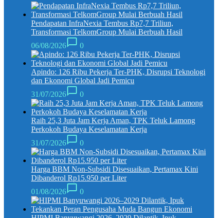
Pendapatan InfraNexia Tembus Rp7,7 Triliun,
Transformasi TelkomGroup Mulai Berbuah Hasil
06/08/2026
0
Apindo: 126 Ribu Pekerja Ter-PHK, Disrupsi Teknologi
dan Ekonomi Global Jadi Pemicu
31/07/2026
0
Raih 25,3 Juta Jam Kerja Aman, TPK Teluk Lamong
Perkokoh Budaya Keselamatan Kerja
31/07/2026
0
Harga BBM Non-Subsidi Disesuaikan, Pertamax Kini
Dibanderol Rp15.950 per Liter
01/08/2026
0
HIPMI Banyuwangi 2026–2029 Dilantik, Ipuk