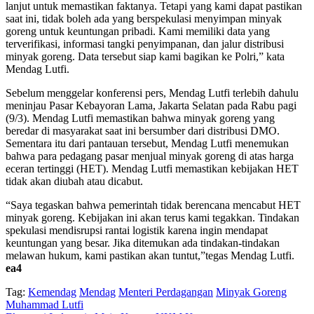
lanjut untuk memastikan faktanya. Tetapi yang kami dapat pastikan
saat ini, tidak boleh ada yang berspekulasi menyimpan minyak
goreng untuk keuntungan pribadi. Kami memiliki data yang
terverifikasi, informasi tangki penyimpanan, dan jalur distribusi
minyak goreng. Data tersebut siap kami bagikan ke Polri,” kata
Mendag Lutfi.
Sebelum menggelar konferensi pers, Mendag Lutfi terlebih dahulu
meninjau Pasar Kebayoran Lama, Jakarta Selatan pada Rabu pagi
(9/3). Mendag Lutfi memastikan bahwa minyak goreng yang
beredar di masyarakat saat ini bersumber dari distribusi DMO.
Sementara itu dari pantauan tersebut, Mendag Lutfi menemukan
bahwa para pedagang pasar menjual minyak goreng di atas harga
eceran tertinggi (HET). Mendag Lutfi memastikan kebijakan HET
tidak akan diubah atau dicabut.
“Saya tegaskan bahwa pemerintah tidak berencana mencabut HET
minyak goreng. Kebijakan ini akan terus kami tegakkan. Tindakan
spekulasi mendisrupsi rantai logistik karena ingin mendapat
keuntungan yang besar. Jika ditemukan ada tindakan-tindakan
melawan hukum, kami pastikan akan tuntut,”tegas Mendag Lutfi.
ea4
Tag:
Kemendag
Mendag
Menteri Perdagangan
Minyak Goreng
Muhammad Lutfi