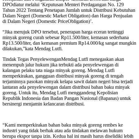
DPOdiatur melalui ‘Keputusan Menteri Perdagangan No. 129
Tahun 2022 Tentang Penetapan Jumlah untuk Distribusi Kebutuhan
Dalam Negeri (Domestic Market Obligation) dan Harga Penjualan
di Dalam Negeri (Domestic PriceObligation)’.
“Jika merujuk DPO tersebut, penerapan harga eceran tertinggi
minyak goreng curah sebesar Rp11.500/liter, kemasan sederhana
Rp13.500/liter, dan kemasan premium Rp14.000/kg sangat mungkin
dilakukan,”kata Mendag Lutfi.
Tindak Tegas PenyelewenganMendag Lutfi menegaskan akan
menempuh jalur hukum jika terbukti ada penyelewengan di
kalangan pelaku tata niaga minyak goreng. Mendag Lutfi
memperkirakan, gangguan distribusi minyak goreng di tengah
terjaminnya pasokan minyak kelapa sawit dalam negeri bisa terjadi
lantaran ada penyelewengan dalam distribusi bahan baku minyak
goreng. Untuk itu, Mendag Lutfi menggandeng Kepolisian
Republik Indonesia dan Badan Pangan Nasional (Bapanas) untuk
bersinergi menjamin kelancaran distribusi.
“Kami memperkirakan bahan baku minyak goreng rembes ke
industri yang tidak berhak atau ada tindakan melawan hukum
berupa ekspor tanpa izin. Kedua hal ini masih harus diselidiki lebih