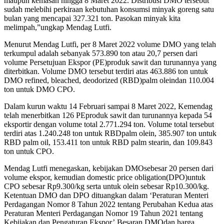
maupun kemasan hingga 8 Maret 2022. Distribusi DMO tersebut
sudah melebihi perkiraan kebutuhan konsumsi minyak goreng satu
bulan yang mencapai 327.321 ton. Pasokan minyak kita
melimpah,”ungkap Mendag Lutfi.
Menurut Mendag Lutfi, per 8 Maret 2022 volume DMO yang telah
terkumpul adalah sebanyak 573.890 ton atau 20,7 persen dari
volume Persetujuan Ekspor (PE)produk sawit dan turunannya yang
diterbitkan. Volume DMO tersebut terdiri atas 463.886 ton untuk
DMO refined, bleached, deodorized (RBD)palm oleindan 110.004
ton untuk DMO CPO.
Dalam kurun waktu 14 Februari sampai 8 Maret 2022, Kemendag
telah menerbitkan 126 PEproduk sawit dan turunannya kepada 54
eksportir dengan volume total 2.771.294 ton. Volume total tersebut
terdiri atas 1.240.248 ton untuk RBDpalm olein, 385.907 ton untuk
RBD palm oil, 153.411 ton untuk RBD palm stearin, dan 109.843
ton untuk CPO.
Mendag Lutfi menegaskan, kebijakan DMOsebesar 20 persen dari
volume ekspor, kemudian domestic price obligation(DPO)untuk
CPO sebesar Rp9.300/kg serta untuk olein sebesar Rp10.300/kg.
Ketentuan DMO dan DPO dituangkan dalam ‘Peraturan Menteri
Perdagangan Nomor 8 Tahun 2022 tentang Perubahan Kedua atas
Peraturan Menteri Perdagangan Nomor 19 Tahun 2021 tentang
Kebijakan dan Pengaturan Ekspor’.Besaran DMOdan harga