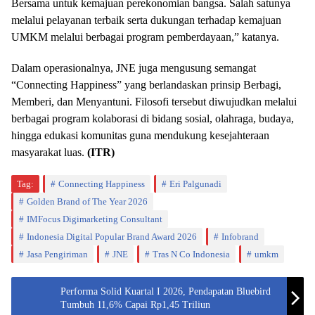
Bersama untuk kemajuan perekonomian bangsa. Salah satunya
melalui pelayanan terbaik serta dukungan terhadap kemajuan
UMKM melalui berbagai program pemberdayaan,” katanya.
Dalam operasionalnya, JNE juga mengusung semangat
“Connecting Happiness” yang berlandaskan prinsip Berbagi,
Memberi, dan Menyantuni. Filosofi tersebut diwujudkan melalui
berbagai program kolaborasi di bidang sosial, olahraga, budaya,
hingga edukasi komunitas guna mendukung kesejahteraan
masyarakat luas.
(ITR)
Tag:
Connecting Happiness
Eri Palgunadi
Golden Brand of The Year 2026
IMFocus Digimarketing Consultant
Indonesia Digital Popular Brand Award 2026
Infobrand
Jasa Pengiriman
JNE
Tras N Co Indonesia
umkm
Performa Solid Kuartal I 2026, Pendapatan Bluebird
Tumbuh 11,6% Capai Rp1,45 Triliun