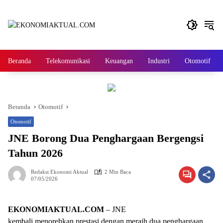
Langsung
ke
konten
Beranda
Telekomunikasi
Keuangan
Industri
Otomotif
Beranda
Otomotif
Otomotif
JNE Borong Dua Penghargaan Bergengsi
Tahun 2026
Redaksi Ekonomi Aktual
2 Min Baca
07/05/2026
EKONOMIAKTUAL.COM
– JNE
kembali menorehkan prestasi dengan meraih dua penghargaan