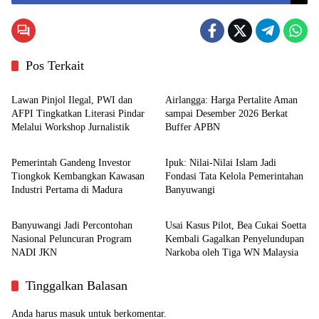
Pos Terkait
Otomotif
Energi
Lawan Pinjol Ilegal, PWI dan
Airlangga: Harga Pertalite Aman
AFPI Tingkatkan Literasi Pindar
sampai Desember 2026 Berkat
Melalui Workshop Jurnalistik
Buffer APBN
Headline
Headline
Pemerintah Gandeng Investor
Ipuk: Nilai-Nilai Islam Jadi
Tiongkok Kembangkan Kawasan
Fondasi Tata Kelola Pemerintahan
Industri Pertama di Madura
Banyuwangi
Otomotif
Otomotif
Banyuwangi Jadi Percontohan
Usai Kasus Pilot, Bea Cukai Soetta
Nasional Peluncuran Program
Kembali Gagalkan Penyelundupan
NADI JKN
Narkoba oleh Tiga WN Malaysia
Tinggalkan Balasan
Anda harus
masuk
untuk berkomentar.