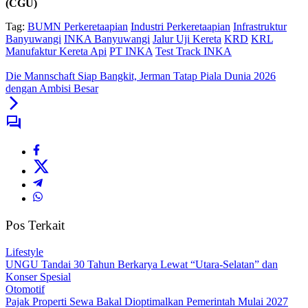
(CGU)
Tag:
BUMN Perkeretaapian
Industri Perkeretaapian
Infrastruktur
Banyuwangi
INKA Banyuwangi
Jalur Uji Kereta
KRD
KRL
Manufaktur Kereta Api
PT INKA
Test Track INKA
Die Mannschaft Siap Bangkit, Jerman Tatap Piala Dunia 2026
dengan Ambisi Besar
Pos Terkait
Lifestyle
UNGU Tandai 30 Tahun Berkarya Lewat “Utara-Selatan” dan
Konser Spesial
Otomotif
Pajak Properti Sewa Bakal Dioptimalkan Pemerintah Mulai 2027