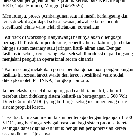
melakukan pengujian dinamis produk kereta, baik KRL maupun
KRD,” ujar Hartono, Minggu (14/6/2026).
Menurutnya, proses pembangunan saat ini masih berlangsung dan
terus dikebut agar dapat selesai sesuai jadwal serta memenuhi
spesifikasi teknis yang telah ditetapkan perusahaan.
Test track di workshop Banyuwangi nantinya akan dilengkapi
berbagai infrastruktur pendukung, seperti jalur naik-turun, jembatan,
hingga sistem catenary atau jaringan listrik aliran atas. Dengan
fasilitas tersebut, kereta yang telah selesai diproduksi dapat langsung
menjalani pengujian operasional secara dinamis.
“Kami sedang melakukan proses pembangunan agar pengembangan
fasilitas ini sesuai target waktu dan target spesifikasi yang sudah
ditetapkan oleh PT INKA,” ungkap Hartono.
Ia menjelaskan, setelah rampung pada akhir tahun ini, jalur uji
tersebut akan didukung sistem kelistrikan bertegangan 1.500 Volt
Direct Current (VDC) yang berfungsi sebagai sumber tenaga bagi
sistem propulsi kereta.
“Test track ini akan memiliki sumber tenaga dengan tegangan 1.500
VDC yang berfungsi sebagai masukan bagi sistem propulsi kereta
sehingga dapat digunakan untuk pengujian pengoperasian kereta
secara dinamis,” jelasnya.