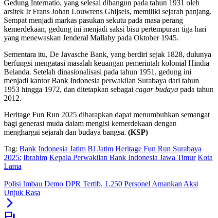
Gedung Internatio, yang selesai dibangun pada tahun 1931 oleh
arsitek Ir Frans Johan Louwrens Ghijsels, memiliki sejarah panjang.
Sempat menjadi markas pasukan sekutu pada masa perang
kemerdekaan, gedung ini menjadi saksi bisu pertempuran tiga hari
yang menewaskan Jenderal Mallaby pada Oktober 1945.
Sementara itu, De Javasche Bank, yang berdiri sejak 1828, dulunya
berfungsi mengatasi masalah keuangan pemerintah kolonial Hindia
Belanda. Setelah dinasionalisasi pada tahun 1951, gedung ini
menjadi kantor Bank Indonesia perwakilan Surabaya dari tahun
1953 hingga 1972, dan ditetapkan sebagai
cagar budaya
pada tahun
2012.
Heritage Fun Run 2025 diharapkan dapat menumbuhkan semangat
bagi generasi muda dalam mengisi kemerdekaan dengan
menghargai sejarah dan budaya bangsa.
(KSP)
Tag:
Bank Indonesia Jatim
BI Jatim
Heritage Fun Run Surabaya
2025:
Ibrahim
Kepala Perwakilan Bank Indonesia Jawa Timur
Kota
Lama
Polisi Imbau Demo DPR Tertib, 1.250 Personel Amankan Aksi
Unjuk Rasa