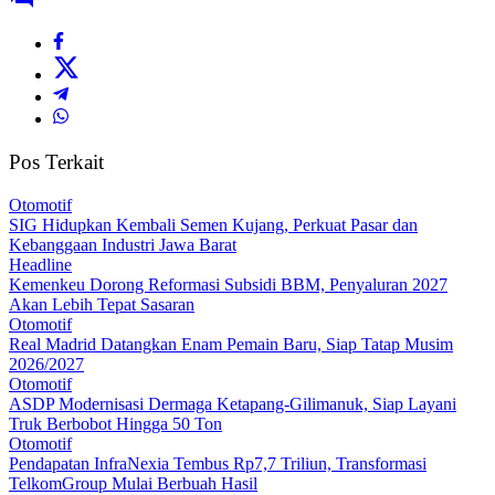
Pos Terkait
Otomotif
SIG Hidupkan Kembali Semen Kujang, Perkuat Pasar dan
Kebanggaan Industri Jawa Barat
Headline
Kemenkeu Dorong Reformasi Subsidi BBM, Penyaluran 2027
Akan Lebih Tepat Sasaran
Otomotif
Real Madrid Datangkan Enam Pemain Baru, Siap Tatap Musim
2026/2027
Otomotif
ASDP Modernisasi Dermaga Ketapang-Gilimanuk, Siap Layani
Truk Berbobot Hingga 50 Ton
Otomotif
Pendapatan InfraNexia Tembus Rp7,7 Triliun, Transformasi
TelkomGroup Mulai Berbuah Hasil