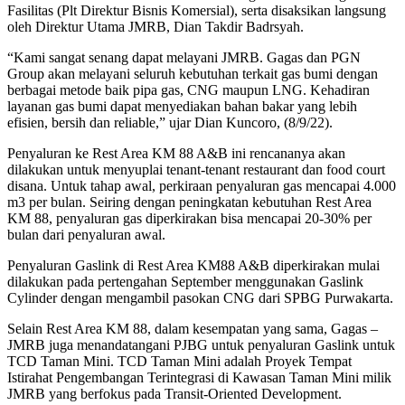
Fasilitas (Plt Direktur Bisnis Komersial), serta disaksikan langsung
oleh Direktur Utama JMRB, Dian Takdir Badrsyah.
“Kami sangat senang dapat melayani JMRB. Gagas dan PGN
Group akan melayani seluruh kebutuhan terkait gas bumi dengan
berbagai metode baik pipa gas, CNG maupun LNG. Kehadiran
layanan gas bumi dapat menyediakan bahan bakar yang lebih
efisien, bersih dan reliable,” ujar Dian Kuncoro, (8/9/22).
Penyaluran ke Rest Area KM 88 A&B ini rencananya akan
dilakukan untuk menyuplai tenant-tenant restaurant dan food court
disana. Untuk tahap awal, perkiraan penyaluran gas mencapai 4.000
m3 per bulan. Seiring dengan peningkatan kebutuhan Rest Area
KM 88, penyaluran gas diperkirakan bisa mencapai 20-30% per
bulan dari penyaluran awal.
Penyaluran Gaslink di Rest Area KM88 A&B diperkirakan mulai
dilakukan pada pertengahan September menggunakan Gaslink
Cylinder dengan mengambil pasokan CNG dari SPBG Purwakarta.
Selain Rest Area KM 88, dalam kesempatan yang sama, Gagas –
JMRB juga menandatangani PJBG untuk penyaluran Gaslink untuk
TCD Taman Mini. TCD Taman Mini adalah Proyek Tempat
Istirahat Pengembangan Terintegrasi di Kawasan Taman Mini milik
JMRB yang berfokus pada Transit-Oriented Development.