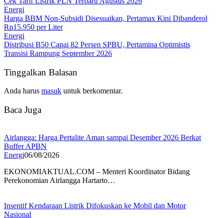
Cek Tarif Listrik PLN Terbaru Agustus 2026
Energi
Harga BBM Non-Subsidi Disesuaikan, Pertamax Kini Dibanderol
Rp15.950 per Liter
Energi
Distribusi B50 Capai 82 Persen SPBU, Pertamina Optimistis
Transisi Rampung September 2026
Tinggalkan Balasan
Anda harus
masuk
untuk berkomentar.
Baca Juga
Airlangga: Harga Pertalite Aman sampai Desember 2026 Berkat
Buffer APBN
Energi
06/08/2026
EKONOMIAKTUAL.COM – Menteri Koordinator Bidang
Perekonomian Airlangga Hartarto…
Insentif Kendaraan Listrik Difokuskan ke Mobil dan Motor
Nasional