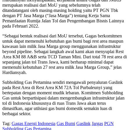
merupakan realisasi dari MoU yang sebelumnya telah
ditandatangani oleh masing-masing holding yaitu PT PGN Tbk
dengan PT Jasa Marga (“Jasa Marga”) tentang Kerja Sama
Pemanfaatan Rumija Jalan Tol dan Pengembangan Bisnis Lainnya
pada Februari 2022.
“Sebagai bentuk realisasi dari MoU tersebut, Gagas berkomitmen
untuk dapat memenuhi kebutuhan gas bumi bagi rest area maupun
kawasan lain milik Jasa Marga group menggunakan infrastruktur
beyond pipeline. Sebagai langkah awal kami akan menyuplai Rest
Area KM 88 A&B serta TCD Taman Mini. Dari total 78 rest area di
sepanjang jalan tol Trans Jawa, kami berharap minimal dapat
memenuhi kebutuhan 27 rest area milik Jasa Marga Group,” jelas
Hardiansyah.
Subholding Gas Pertamina sendiri mengawali penyaluran Gaslink
pada Rest Area di Rest Area KM 72A Tol Purbaleunyi yang
bertepatan dengan moment mudik lebaran. Komitmen Subholding
Gas untuk berpartisipasi dalam mengembangkan infrastruktur jalan
tol di Indonesia khususnya di ruas Trans Jawa akan terus
dimasifkan, agar utilsiasi gas bumi domestik semakin luas di
berbagai sektor.
Tag:
Gagas Energi Indonesia
Gas Bumi
Gaslink
Jargas
PGN
Subholding Gas Pertamina