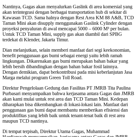
Nantinya, Gagas akan menyalurkan Gaslink di area komersial yang
akan terintegrasi dengan berbagai transportation hub di sekitar di
Kawasan TCD. Sama halnya dengan Rest Area KM 88 A&B, TCD
Taman Mini akan disupply menggunakan Gaslink Cylinder dengan
proyeksi penyaluran di awal mencapai 5000 – 6000 M³ per bulan.
Untuk TCD Taman Mini, supply gas akan diambil dari SPBG
terdekat di Klender, Jakarta Timur.
Dian melanjutkan, selain memberi manfaat dari segi keekonomian,
benefit penggunaan gas bumi sebagai energi yaitu lebih ramah
lingkungan. Dikarenakan gas bumi merupakan bahan bakar yang
lebih bersih dibandingkan dengan bahan bakar fosil lainnya.
Dengan demikian, dapat berkontribusi pada misi keberlanjutan Jasa
Marga melalui program Green Toll Road.
Direktur Pengelolaan Gedung dan Fasilitas PT JMRB Tita Paulina
Purbasari menyampaikan bahwa kerjasama antara Gagas dan JMRB
akan kami mulai untuk rest area dan TCD Taman Mini. Kedepan
diharapkan bisa dikembangkan di lokasi-lokasi lain. Manfaat dari
penggunaan gas bumi dapat membantu memberikan efisiensi dan
produktifitas yang lebih baik untuk tenant-tenat baik di rest area
maupun TCD nantinya.
Di tempat terpisah, Direktur Utama Gagas, Muhammad
Hardiansyah menyampaikan, kerjasama antara Gagas dan JMRB