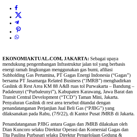
EKONOMIAKTUAL.COM, JAKARTA:
Sebagai upaya
mendukung pengembangan Infrastruktur jalan tol yang berbasis
energi ramah lingkungan menggunakan gas bumi, afiliasi
Subholding Gas Pertamina, PT Gagas Energi Indonesia (“Gagas”)
bersama PT Jasamarga Related Business (“JMRB”) menghadirkan
Gaslink di Rest Area KM 88 A&B ruas tol Purwakarta – Bandung –
Padaleunyi (“Purbaleunyi”), Kabupaten Karawang, Jawa Barat dan
Transit Central Development (“TCD”) Taman Mini, Jakarta.
Penyaluran Gaslink di rest area tersebut ditandai dengan
penandatanganan Perjanjian Jual Beli Gas (“PJBG”) yang
dilaksanakan pada Rabu, (7/9/22), di Kantor Pusat JMRB di Jakarta.
Penandatanganan PJBG antara Gagas dan JMRB dilakukan oleh
Dian Kuncoro selaku Direktur Operasi dan Komersial Gagas dan
Tita Paulina Purbasari selaku Direktur Pengelolaan Gedung &