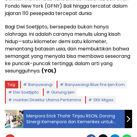
Fondo New York (GFNY) Bali hingga tercatat dalam
jajaran 110 pesepeda tercepat dunia.
Bagi Dwi Soetjipto, bersepeda bukan hanya
olahraga. Ini adalah caranya menulis ulang kisah
hidup—satu kilometer demi satu kilometer,
menantang batasan usia, dan membuktikan bahwa
semangat yang menyala bisa membawa seseorang
ke puncak-puncak tertinggi, dalam arti yang
sesungguhnya.
(YOL)
Tag:
Banyuwangi
Banyuwangi Blue Fire Ijen Kom
Dwi Soetjipto
Gunung Ijen
mantan Direktur Utama Pertamina
SKK Migas
Menpora Erick Thohir Tinjau RSON, Dorong
Sinergi Kemenpora dan Kemenkes untuk
Sport Science