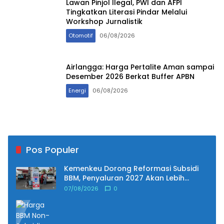
Lawan Pinjol Ilegal, PWI dan AFPI
Tingkatkan Literasi Pindar Melalui
Workshop Jurnalistik
Otomotif
06/08/2026
Airlangga: Harga Pertalite Aman sampai
Desember 2026 Berkat Buffer APBN
Energi
06/08/2026
Pos Populer
Kemenkeu Dorong Reformasi Subsidi
BBM, Penyaluran 2027 Akan Lebih
Tepat Sasaran
07/08/2026
0