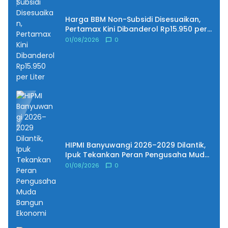
Harga BBM Non-Subsidi Disesuaikan,
Pertamax Kini Dibanderol Rp15.950 per
Liter
01/08/2026
0
HIPMI Banyuwangi 2026–2029 Dilantik,
Ipuk Tekankan Peran Pengusaha Muda
Bangun Ekonomi
01/08/2026
0