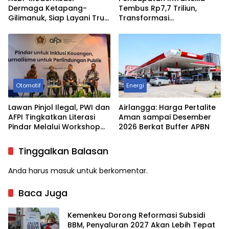
Dermaga Ketapang-
Tembus Rp7,7 Triliun,
Gilimanuk, Siap Layani Truk
Transformasi
Berbobot Hingga 50 Ton
TelkomGroup Mulai
Berbuah Hasil
Otomotif
Energi
Lawan Pinjol Ilegal, PWI dan
Airlangga: Harga Pertalite
AFPI Tingkatkan Literasi
Aman sampai Desember
Pindar Melalui Workshop
2026 Berkat Buffer APBN
Jurnalistik
Tinggalkan Balasan
Anda harus
masuk
untuk berkomentar.
Baca Juga
Kemenkeu Dorong Reformasi Subsidi
BBM, Penyaluran 2027 Akan Lebih Tepat