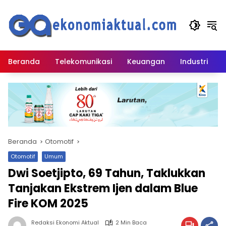
Langsung
ke
konten
Beranda
Telekomunikasi
Keuangan
Industri
Beranda
Otomotif
Otomotif
Umum
Dwi Soetjipto, 69 Tahun, Taklukkan
Tanjakan Ekstrem Ijen dalam Blue
Fire KOM 2025
Redaksi Ekonomi Aktual
2 Min Baca