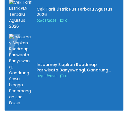
Cek Tarif Listrik PLN Terbaru Agustus
2026
02/08/2026
0
InJourney Siapkan Roadmap
Pariwisata Banyuwangi, Gandrung
Sewu hingga Penerbangan Jadi Fokus
02/08/2026
0