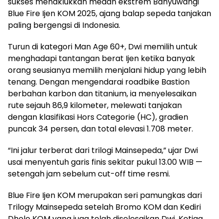
sukses menaklukkan medan ekstrem Banyuwangi
Blue Fire Ijen KOM 2025, ajang balap sepeda tanjakan
paling bergengsi di Indonesia.
Turun di kategori Man Age 60+, Dwi memilih untuk
menghadapi tantangan berat Ijen ketika banyak
orang seusianya memilih menjalani hidup yang lebih
tenang. Dengan mengendarai roadbike Bastion
berbahan karbon dan titanium, ia menyelesaikan
rute sejauh 86,9 kilometer, melewati tanjakan
dengan klasifikasi Hors Categorie (HC), gradien
puncak 34 persen, dan total elevasi 1.708 meter.
“Ini jalur terberat dari trilogi Mainsepeda,” ujar Dwi
usai menyentuh garis finis sekitar pukul 13.00 WIB —
setengah jam sebelum cut-off time resmi.
Blue Fire Ijen KOM merupakan seri pamungkas dari
Trilogy Mainsepeda setelah Bromo KOM dan Kediri
Dholo KOM yang juga telah diselesaikan Dwi. Ketiga