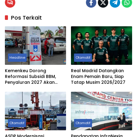
Pos Terkait
Headline
Otomotif
Kemenkeu Dorong
Real Madrid Datangkan
Reformasi Subsidi BBM,
Enam Pemain Baru, Siap
Penyaluran 2027 Akan
Tatap Musim 2026/2027
Lebih Tepat Sasaran
Otomotif
Otomotif
ASDP Modernisasi
Pendapatan InfraNexia