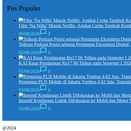
Pos Populer
Film ‘Na Willa’ Masuk Netflix, Angkat Cerita Tumbuh Kem
09/08/2026
0
Telkom Perkuat Posisi sebagai Pemimpin Ekosistem Digital
02/08/2026
0
KAI Raup Pendapatan Rp17,96 Triliun pada Semester I 202
03/08/2026
0
Pengguna PLN Mobile di Jakarta Tembus 4,82 Juta, Transak
03/08/2026
0
Insentif Kendaraan Listrik Difokuskan ke Mobil dan Motor 
03/08/2026
0
@2024