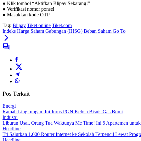
● Klik tombol “Aktifkan Blipay Sekarang!”
● Verifikasi nomor ponsel
● Masukkan kode OTP
Tag:
Blipay
Tiket online
Tiket.com
Indeks Harga Saham Gabungan (IHSG) Beban Saham Go To
Pos Terkait
Energi
Ramah Lingkungan, Ini Jurus PGN Kelola Bisnis Gas Bumi
Industri
Liburan Usai, Orang Tua Waktunya Me Time! Ini 5 Apartemen untuk S
Headline
Tri Salurkan 1.000 Router Internet ke Sekolah Terpencil Lewat Pro
Headline