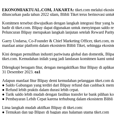
EKONOMIAKTUAL.COM, JAKARTA:
tiket.com melalui ekosi
diluncurkan pada tahun 2022 silam, Blibli Tiket terus berinovasi un
Komitmen tersebut diwujudkan dengan langkah integrasi fitur yang baru
hadir di tiket.com. Blipay dapat digunakan untuk menyimpan saldo ref
Peluncuran Blipay merupakan langkah lanjutan setelah Reward Parity 
Gaery Undarsa, Co-Founder & Chief Marketing Officer, tiket.com, m
manfaat antar platform dalam ekosistem Blibli Tiket, sehingga ekosi
Kini dengan pemulihan industri pariwisata global dan domestik, Blipa
tiket.com. Kemudahan inilah yang jadi landasan komitmen kami untuk
Dilengkapi beragam fitur, dengan mengaktifkan fitur Blipay di aplik
31 Desember 2023.
ea1
Adapun manfaat fitur Blipay demi kemudahan pelanggan tiket.com da
● Saldo Gabungan yang terdiri dari Blipay refund dan cashback memfas
● Refund lebih praktis dalam durasi lebih cepat.
● Tarik saldo lebih mudah dengan fasilitas transfer ke bank pilihan 
● Pembayaran Lebih Cepat karena terhubung dalam ekosistem Blibli 
Lima langkah mudah aktifkan Blipay di tiket.com:
● Temukan dan tap Blipay di bagian atas halaman utama tiket.com