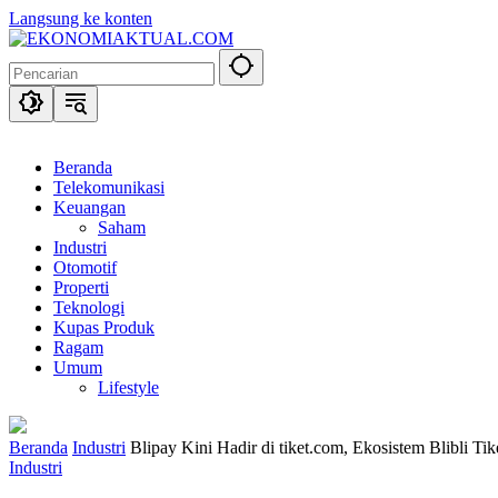
Langsung ke konten
Beranda
Telekomunikasi
Keuangan
Saham
Industri
Otomotif
Properti
Teknologi
Kupas Produk
Ragam
Umum
Lifestyle
Beranda
Industri
Blipay Kini Hadir di tiket.com, Ekosistem Blibli T
Industri