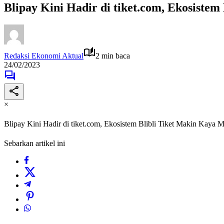
Blipay Kini Hadir di tiket.com, Ekosiste
Redaksi Ekonomi Aktual
2 min baca
24/02/2023
×
Blipay Kini Hadir di tiket.com, Ekosistem Blibli Tiket Makin Kaya 
Sebarkan artikel ini