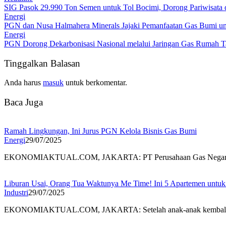
SIG Pasok 29.990 Ton Semen untuk Tol Bocimi, Dorong Pariwisat
Energi
PGN dan Nusa Halmahera Minerals Jajaki Pemanfaatan Gas Bumi 
Energi
PGN Dorong Dekarbonisasi Nasional melalui Jaringan Gas Rumah 
Tinggalkan Balasan
Anda harus
masuk
untuk berkomentar.
Baca Juga
Ramah Lingkungan, Ini Jurus PGN Kelola Bisnis Gas Bumi
Energi
29/07/2025
EKONOMIAKTUAL.COM, JAKARTA: PT Perusahaan Gas Negar
Liburan Usai, Orang Tua Waktunya Me Time! Ini 5 Apartemen untuk S
Industri
29/07/2025
EKONOMIAKTUAL.COM, JAKARTA: Setelah anak-anak kembali ke