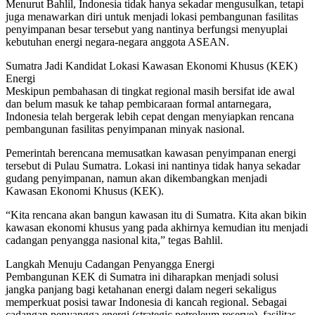
Menurut Bahlil, Indonesia tidak hanya sekadar mengusulkan, tetapi
juga menawarkan diri untuk menjadi lokasi pembangunan fasilitas
penyimpanan besar tersebut yang nantinya berfungsi menyuplai
kebutuhan energi negara-negara anggota ASEAN.
Sumatra Jadi Kandidat Lokasi Kawasan Ekonomi Khusus (KEK)
Energi
Meskipun pembahasan di tingkat regional masih bersifat ide awal
dan belum masuk ke tahap pembicaraan formal antarnegara,
Indonesia telah bergerak lebih cepat dengan menyiapkan rencana
pembangunan fasilitas penyimpanan minyak nasional.
Pemerintah berencana memusatkan kawasan penyimpanan energi
tersebut di Pulau Sumatra. Lokasi ini nantinya tidak hanya sekadar
gudang penyimpanan, namun akan dikembangkan menjadi
Kawasan Ekonomi Khusus (KEK).
“Kita rencana akan bangun kawasan itu di Sumatra. Kita akan bikin
kawasan ekonomi khusus yang pada akhirnya kemudian itu menjadi
cadangan penyangga nasional kita,” tegas Bahlil.
Langkah Menuju Cadangan Penyangga Energi
Pembangunan KEK di Sumatra ini diharapkan menjadi solusi
jangka panjang bagi ketahanan energi dalam negeri sekaligus
memperkuat posisi tawar Indonesia di kancah regional. Sebagai
cadangan penyangga energi (strategic petroleum reserve), fasilitas