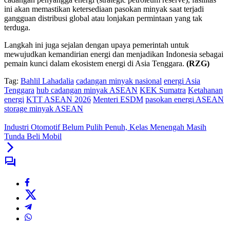
ini akan memastikan ketersediaan pasokan minyak saat terjadi
gangguan distribusi global atau lonjakan permintaan yang tak
terduga.
Langkah ini juga sejalan dengan upaya pemerintah untuk
mewujudkan kemandirian energi dan menjadikan Indonesia sebagai
pemain kunci dalam ekosistem energi di Asia Tenggara.
(RZG)
Tag:
Bahlil Lahadalia
cadangan minyak nasional
energi Asia
Tenggara
hub cadangan minyak ASEAN
KEK Sumatra
Ketahanan
energi
KTT ASEAN 2026
Menteri ESDM
pasokan energi ASEAN
storage minyak ASEAN
Industri Otomotif Belum Pulih Penuh, Kelas Menengah Masih
Tunda Beli Mobil