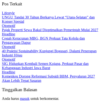
Pos Terkait
Lifestyle
UNGU Tandai 30 Tahun Berkarya Lewat “Utara-Selatan” dan
Konser Spesial
Otomotif
Pajak Properti Sewa Bakal Dioptimalkan Pemerintah Mulai 2027
Headline
Cegah Keracunan MBG, BGN Perkuat Tata Kelola dan
Pengawasan Dapur
Otomotif
40 Praktisi Sustainability Kunjungi Bogasari, Dalami Penerapan
Industri Hijau
Otomotif
SIG Hidupkan Kembali Semen Kujang, Perkuat Pasar dan
Kebanggaan Industri Jawa Barat
Headline
Kemenkeu Dorong Reformasi Subsidi BBM, Penyaluran 2027
Akan Lebih Tepat Sasaran
Tinggalkan Balasan
Anda harus
masuk
untuk berkomentar.