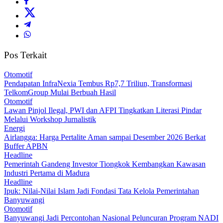
Pos Terkait
Otomotif
Pendapatan InfraNexia Tembus Rp7,7 Triliun, Transformasi
TelkomGroup Mulai Berbuah Hasil
Otomotif
Lawan Pinjol Ilegal, PWI dan AFPI Tingkatkan Literasi Pindar
Melalui Workshop Jurnalistik
Energi
Airlangga: Harga Pertalite Aman sampai Desember 2026 Berkat
Buffer APBN
Headline
Pemerintah Gandeng Investor Tiongkok Kembangkan Kawasan
Industri Pertama di Madura
Headline
Ipuk: Nilai-Nilai Islam Jadi Fondasi Tata Kelola Pemerintahan
Banyuwangi
Otomotif
Banyuwangi Jadi Percontohan Nasional Peluncuran Program NADI