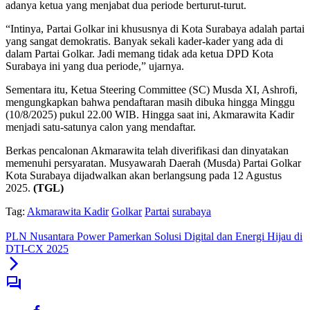
adanya ketua yang menjabat dua periode berturut-turut.
“Intinya, Partai Golkar ini khususnya di Kota Surabaya adalah partai
yang sangat demokratis. Banyak sekali kader-kader yang ada di
dalam Partai Golkar. Jadi memang tidak ada ketua DPD Kota
Surabaya ini yang dua periode,” ujarnya.
Sementara itu, Ketua Steering Committee (SC) Musda XI, Ashrofi,
mengungkapkan bahwa pendaftaran masih dibuka hingga Minggu
(10/8/2025) pukul 22.00 WIB. Hingga saat ini, Akmarawita Kadir
menjadi satu-satunya calon yang mendaftar.
Berkas pencalonan Akmarawita telah diverifikasi dan dinyatakan
memenuhi persyaratan. Musyawarah Daerah (Musda) Partai Golkar
Kota Surabaya dijadwalkan akan berlangsung pada 12 Agustus
2025.
(TGL)
Tag:
Akmarawita Kadir
Golkar
Partai
surabaya
PLN Nusantara Power Pamerkan Solusi Digital dan Energi Hijau di
DTI-CX 2025