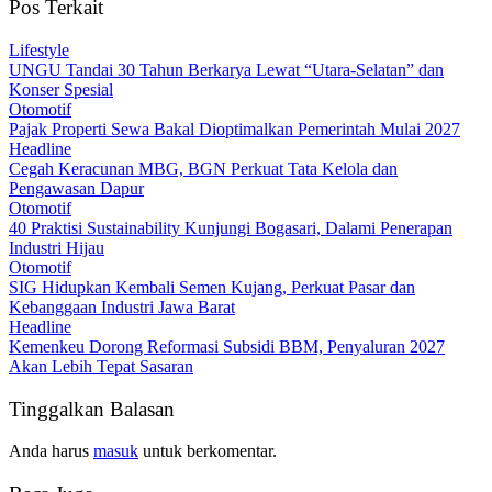
Pos Terkait
Lifestyle
UNGU Tandai 30 Tahun Berkarya Lewat “Utara-Selatan” dan
Konser Spesial
Otomotif
Pajak Properti Sewa Bakal Dioptimalkan Pemerintah Mulai 2027
Headline
Cegah Keracunan MBG, BGN Perkuat Tata Kelola dan
Pengawasan Dapur
Otomotif
40 Praktisi Sustainability Kunjungi Bogasari, Dalami Penerapan
Industri Hijau
Otomotif
SIG Hidupkan Kembali Semen Kujang, Perkuat Pasar dan
Kebanggaan Industri Jawa Barat
Headline
Kemenkeu Dorong Reformasi Subsidi BBM, Penyaluran 2027
Akan Lebih Tepat Sasaran
Tinggalkan Balasan
Anda harus
masuk
untuk berkomentar.