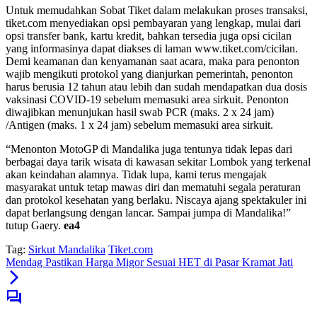
Untuk memudahkan Sobat Tiket dalam melakukan proses transaksi,
tiket.com menyediakan opsi pembayaran yang lengkap, mulai dari
opsi transfer bank, kartu kredit, bahkan tersedia juga opsi cicilan
yang informasinya dapat diakses di laman www.tiket.com/cicilan.
Demi keamanan dan kenyamanan saat acara, maka para penonton
wajib mengikuti protokol yang dianjurkan pemerintah, penonton
harus berusia 12 tahun atau lebih dan sudah mendapatkan dua dosis
vaksinasi COVID-19 sebelum memasuki area sirkuit. Penonton
diwajibkan menunjukan hasil swab PCR (maks. 2 x 24 jam)
/Antigen (maks. 1 x 24 jam) sebelum memasuki area sirkuit.
“Menonton MotoGP di Mandalika juga tentunya tidak lepas dari
berbagai daya tarik wisata di kawasan sekitar Lombok yang terkenal
akan keindahan alamnya. Tidak lupa, kami terus mengajak
masyarakat untuk tetap mawas diri dan mematuhi segala peraturan
dan protokol kesehatan yang berlaku. Niscaya ajang spektakuler ini
dapat berlangsung dengan lancar. Sampai jumpa di Mandalika!”
tutup Gaery.
ea4
Tag:
Sirkut Mandalika
Tiket.com
Mendag Pastikan Harga Migor Sesuai HET di Pasar Kramat Jati