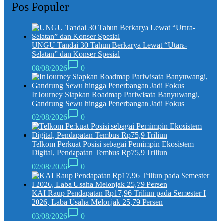
Pos Populer
UNGU Tandai 30 Tahun Berkarya Lewat “Utara-
Selatan” dan Konser Spesial
08/08/2026
0
InJourney Siapkan Roadmap Pariwisata Banyuwangi,
Gandrung Sewu hingga Penerbangan Jadi Fokus
02/08/2026
0
Telkom Perkuat Posisi sebagai Pemimpin Ekosistem
Digital, Pendapatan Tembus Rp75,9 Triliun
02/08/2026
0
KAI Raup Pendapatan Rp17,96 Triliun pada Semester I
2026, Laba Usaha Melonjak 25,79 Persen
03/08/2026
0