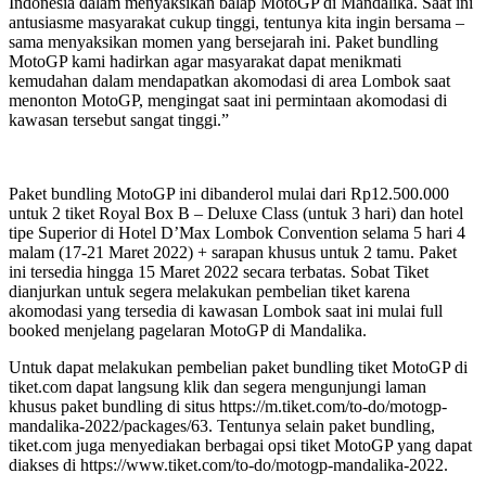
Indonesia dalam menyaksikan balap MotoGP di Mandalika. Saat ini
antusiasme masyarakat cukup tinggi, tentunya kita ingin bersama –
sama menyaksikan momen yang bersejarah ini. Paket bundling
MotoGP kami hadirkan agar masyarakat dapat menikmati
kemudahan dalam mendapatkan akomodasi di area Lombok saat
menonton MotoGP, mengingat saat ini permintaan akomodasi di
kawasan tersebut sangat tinggi.”
Paket bundling MotoGP ini dibanderol mulai dari Rp12.500.000
untuk 2 tiket Royal Box B – Deluxe Class (untuk 3 hari) dan hotel
tipe Superior di Hotel D’Max Lombok Convention selama 5 hari 4
malam (17-21 Maret 2022) + sarapan khusus untuk 2 tamu. Paket
ini tersedia hingga 15 Maret 2022 secara terbatas. Sobat Tiket
dianjurkan untuk segera melakukan pembelian tiket karena
akomodasi yang tersedia di kawasan Lombok saat ini mulai full
booked menjelang pagelaran MotoGP di Mandalika.
Untuk dapat melakukan pembelian paket bundling tiket MotoGP di
tiket.com dapat langsung klik dan segera mengunjungi laman
khusus paket bundling di situs https://m.tiket.com/to-do/motogp-
mandalika-2022/packages/63. Tentunya selain paket bundling,
tiket.com juga menyediakan berbagai opsi tiket MotoGP yang dapat
diakses di https://www.tiket.com/to-do/motogp-mandalika-2022.