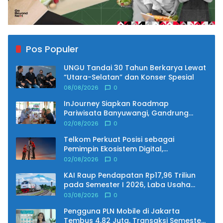
Pos Populer
UNGU Tandai 30 Tahun Berkarya Lewat
“Utara-Selatan” dan Konser Spesial
08/08/2026
0
InJourney Siapkan Roadmap
Pariwisata Banyuwangi, Gandrung
Sewu hingga Penerbangan Jadi Fokus
02/08/2026
0
Telkom Perkuat Posisi sebagai
Pemimpin Ekosistem Digital,
Pendapatan Tembus Rp75,9 Triliun
02/08/2026
0
KAI Raup Pendapatan Rp17,96 Triliun
pada Semester I 2026, Laba Usaha
Melonjak 25,79 Persen
03/08/2026
0
Pengguna PLN Mobile di Jakarta
Tembus 4,82 Juta, Transaksi Semester