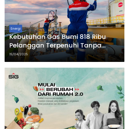
Energi
Kebutuhan Gas Bumi 818 Ribu
Pelanggan Terpenuhi Tanpa
Gangguan Berkat Suksesnya
15/04/2025
Satgas RAFI 2025 PGN