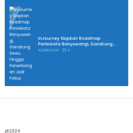
InJourney Siapkan Roadmap
Pariwisata Banyuwangi, Gandrung
Sewu hingga Penerbangan Jadi Fokus
02/08/2026
0
@2024