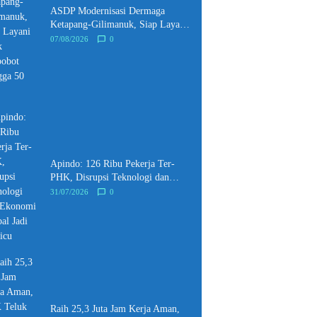
ASDP Modernisasi Dermaga
Ketapang-Gilimanuk, Siap Layani
Truk Berbobot Hingga 50 Ton
07/08/2026
0
Apindo: 126 Ribu Pekerja Ter-
PHK, Disrupsi Teknologi dan
Ekonomi Global Jadi Pemicu
31/07/2026
0
Raih 25,3 Juta Jam Kerja Aman,