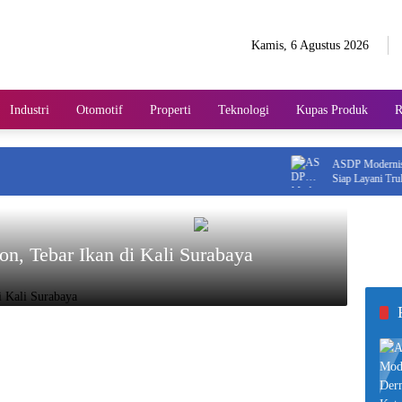
Kamis, 6 Agustus 2026
Industri
Otomotif
Properti
Teknologi
Kupas Produk
R
ASDP Modernisasi D
Siap Layani Truk Be
, Tebar Ikan di Kali Surabaya