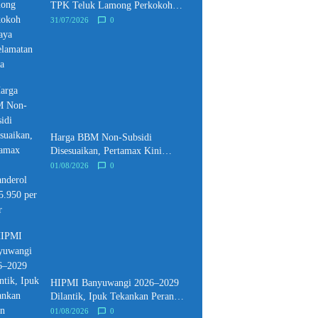
TPK Teluk Lamong Perkokoh
Budaya Keselamatan Kerja
31/07/2026
0
Harga BBM Non-Subsidi
Disesuaikan, Pertamax Kini
Dibanderol Rp15.950 per Liter
01/08/2026
0
HIPMI Banyuwangi 2026–2029
Dilantik, Ipuk Tekankan Peran
Pengusaha Muda Bangun Ekonomi
01/08/2026
0