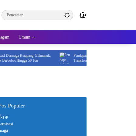
agam
Umum
ermaga Ketapang-Gilimanuk,
Pendapatan InfraNexia Tembus Rp7,7 Triliun,
rbobot Hingga 50 Ton
Transformasi TelkomGroup Mulai Berbuah Hasi
Pos Populer