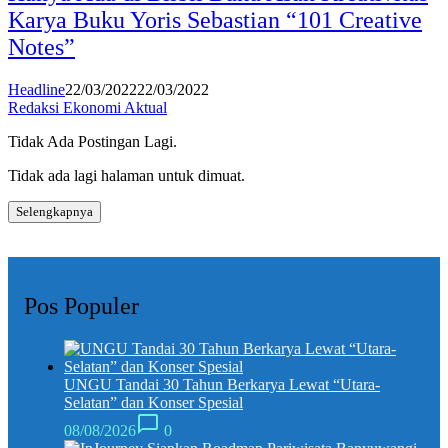
Karya Buku Yoris Sebastian “101 Creative
Notes”
Headline
22/03/2022
22/03/2022
Redaksi Ekonomi Aktual
Tidak Ada Postingan Lagi.
Tidak ada lagi halaman untuk dimuat.
Selengkapnya
Pos Populer
UNGU Tandai 30 Tahun Berkarya Lewat “Utara-
Selatan” dan Konser Spesial
08/08/2026
0