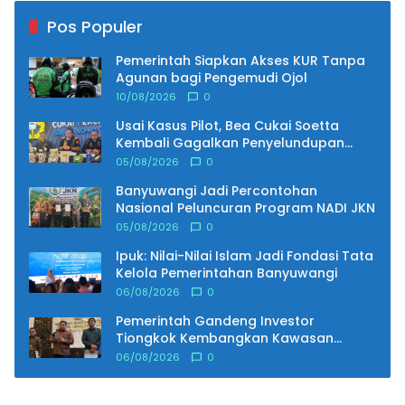
Pos Populer
Pemerintah Siapkan Akses KUR Tanpa
Agunan bagi Pengemudi Ojol
10/08/2026
0
Usai Kasus Pilot, Bea Cukai Soetta
Kembali Gagalkan Penyelundupan
Narkoba oleh Tiga WN Malaysia
05/08/2026
0
Banyuwangi Jadi Percontohan
Nasional Peluncuran Program NADI JKN
05/08/2026
0
Ipuk: Nilai-Nilai Islam Jadi Fondasi Tata
Kelola Pemerintahan Banyuwangi
06/08/2026
0
Pemerintah Gandeng Investor
Tiongkok Kembangkan Kawasan
Industri Pertama di Madura
06/08/2026
0