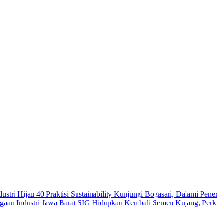
40 Praktisi Sustainability Kunjungi Bogasari, Dalami Pener
SIG Hidupkan Kembali Semen Kujang, Perkua