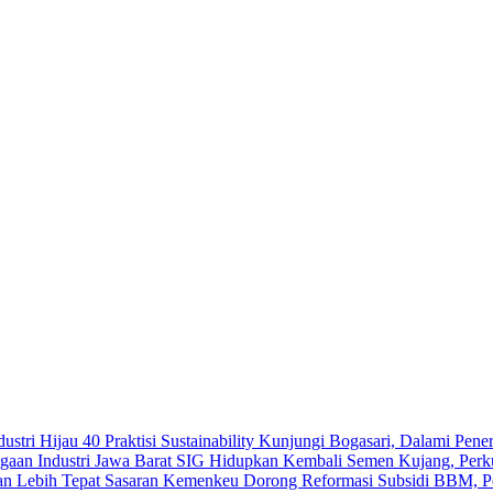
40 Praktisi Sustainability Kunjungi Bogasari, Dalami Pener
SIG Hidupkan Kembali Semen Kujang, Perkua
Kemenkeu Dorong Reformasi Subsidi BBM, Pe