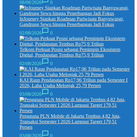
08/08/2026
0
InJourney Siapkan Roadmap Pariwisata Banyuwangi,
Gandrung Sewu hingga Penerbangan Jadi Fokus
02/08/2026
0
Telkom Perkuat Posisi sebagai Pemimpin Ekosistem
Digital, Pendapatan Tembus Rp75,9 Triliun
02/08/2026
0
KAI Raup Pendapatan Rp17,96 Triliun pada Semester I
2026, Laba Usaha Melonjak 25,79 Persen
03/08/2026
0
Pengguna PLN Mobile di Jakarta Tembus 4,82 Juta,
Transaksi Semester I 2026 Lampaui Target 179,51
Persen
03/08/2026
0