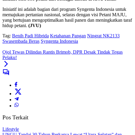
Inisiatif ini adalah bagian dari program Syngenta Indonesia untuk
memajukan pertanian nasional, selaras dengan visi Petani MAJU,
yang bertujuan mengoptimalkan hasil panen dan meningkatkan taraf
hidup petani.
(JVU)
Tag:
Benih Padi Hibrida
Ketahanan Pangan
Ningrat NK2133
Swasembada Beras
Syngenta Indonesia
Ojol Tewas Dilindas Rantis Brimob, DPR Desak Tindak Tegas
Pelaku!
Pos Terkait
Lifestyle
UNGU Tandai 30 Tahun Berkarya Lewat “Utara-Selatan” dan