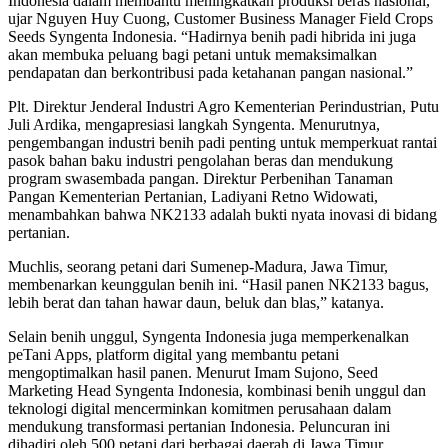
Indonesia dalam membantu meningkatkan produksi beras nasional,”
ujar Nguyen Huy Cuong, Customer Business Manager Field Crops
Seeds Syngenta Indonesia. “Hadirnya benih padi hibrida ini juga
akan membuka peluang bagi petani untuk memaksimalkan
pendapatan dan berkontribusi pada ketahanan pangan nasional.”
Plt. Direktur Jenderal Industri Agro Kementerian Perindustrian, Putu
Juli Ardika, mengapresiasi langkah Syngenta. Menurutnya,
pengembangan industri benih padi penting untuk memperkuat rantai
pasok bahan baku industri pengolahan beras dan mendukung
program swasembada pangan. Direktur Perbenihan Tanaman
Pangan Kementerian Pertanian, Ladiyani Retno Widowati,
menambahkan bahwa NK2133 adalah bukti nyata inovasi di bidang
pertanian.
Muchlis, seorang petani dari Sumenep-Madura, Jawa Timur,
membenarkan keunggulan benih ini. “Hasil panen NK2133 bagus,
lebih berat dan tahan hawar daun, beluk dan blas,” katanya.
Selain benih unggul, Syngenta Indonesia juga memperkenalkan
peTani Apps, platform digital yang membantu petani
mengoptimalkan hasil panen. Menurut Imam Sujono, Seed
Marketing Head Syngenta Indonesia, kombinasi benih unggul dan
teknologi digital mencerminkan komitmen perusahaan dalam
mendukung transformasi pertanian Indonesia. Peluncuran ini
dihadiri oleh 500 petani dari berbagai daerah di Jawa Timur.