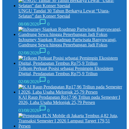
UNGU Tandai 30 Tahun Berkarya Lewat “Utara-
Selatan” dan Konser Spesial
08/08/2026
0
InJourney Siapkan Roadmap Pariwisata Banyuwangi,
Gandrung Sewu hingga Penerbangan Jadi Fokus
02/08/2026
0
Telkom Perkuat Posisi sebagai Pemimpin Ekosistem
Digital, Pendapatan Tembus Rp75,9 Triliun
02/08/2026
0
KAI Raup Pendapatan Rp17,96 Triliun pada Semester I
2026, Laba Usaha Melonjak 25,79 Persen
03/08/2026
0